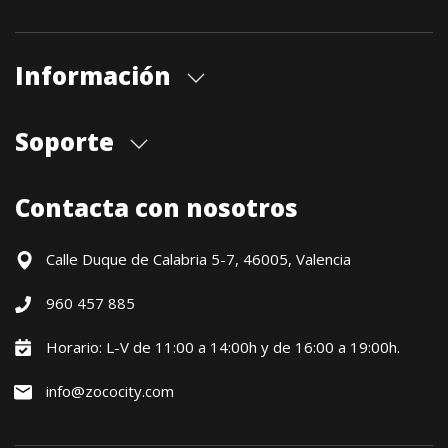
Información
Quiénes somos
Soporte
Cita previa tienda
Blog
Envíos
Contacta con nosotros
Contacto
Formas de pago
Devoluciones / Garantía
Calle Duque de Calabria 5-7, 46005, Valencia
Formulario de desistimiento
960 457 885
Política precio mínimo garantizado
Financiación CETELEM
Horario: L-V de 11:00 a 14:00h y de 16:00 a 19:00h.
Financiación Aplazame
info@zococity.com
Condiciones generales
Política de privacidad