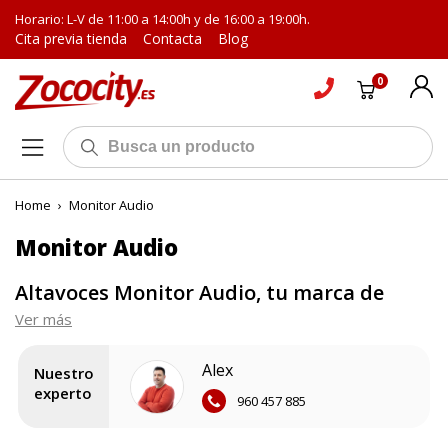
Horario: L-V de 11:00 a 14:00h y de 16:00 a 19:00h.
Cita previa tienda
Contacta
Blog
0
Home
›
Monitor Audio
Monitor Audio
Altavoces Monitor Audio, tu marca de
confianza para la reproducción de un
Ver más
sonido de máxima calidad
Alex
Nuestro
experto
La elección de un altavoz es una tarea compleja teniendo en
960 457 885
cuenta la gran cantidad de opciones disponibles y de marcas
especializadas. Sin lugar a dudas, una de las más populares