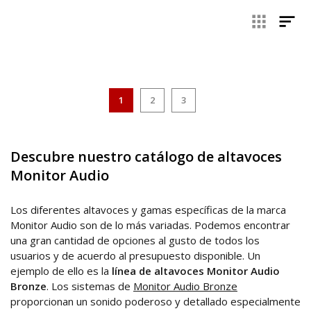
en el mercado es la de
Monitor Audio
. Esta es referente en
la
fabricación de
cajas acústicas de Alta Fidelidad
para
sistemas estereofónicos, de cine y multisala. Al hablar de los
altavoces Monitor Audio, opiniones y reviews es importante
destacar las valoraciones positivas que la describen como
una
marca destinada a humanizar el audio
. La excelencia
en el proceso de fabricación y ensamblaje, la innovación y la
calidad de sus materiales son los responsables de que
1
2
3
cualquier altavoz Monitor Audio ofrezca un sonido
inigualable, fiel y sin distorsiones.
Descubre nuestro catálogo de altavoces
Monitor Audio
Los diferentes altavoces y gamas específicas de la marca
Monitor Audio son de lo más variadas. Podemos encontrar
una gran cantidad de opciones al gusto de todos los
usuarios y de acuerdo al presupuesto disponible. Un
ejemplo de ello es la
línea de altavoces Monitor Audio
Bronze
. Los sistemas de
Monitor Audio Bronze
proporcionan un sonido poderoso y detallado especialmente