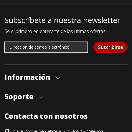
Subscríbete a nuestra newsletter
Sé el primero en enterarte de las últimas ofertas.
Suscribirse
Información
Quiénes somos
Soporte
Cita previa tienda
Blog
Envíos
Contacta con nosotros
Contacto
Formas de pago
Devoluciones / Garantía
Calle Duque de Calabria 5-7, 46005, Valencia