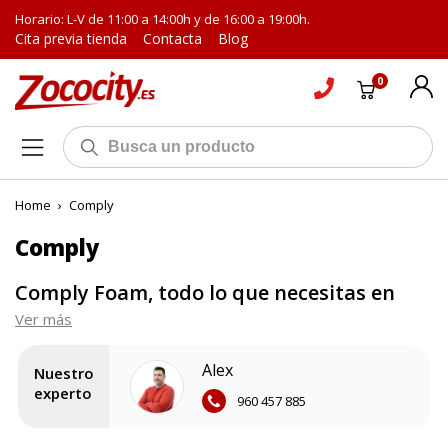
Horario: L-V de 11:00 a 14:00h y de 16:00 a 19:00h.
Cita previa tienda
Contacta
Blog
0
Home
›
Comply
Comply
Comply Foam, todo lo que necesitas en
almohadillas de recambio
Ver más
Las almohadillas para auriculares o almohadillas para cascos
Alex
Nuestro
tienen una gran importancia
a la hora de hacer uso de
experto
960 457 885
nuestro dispositivo. En primer lugar, por la comodidad que
ofrecen, pero también por el aislamiento y fijación, evitando
que se caigan, se rompan o se pierdan. Las almohadillas