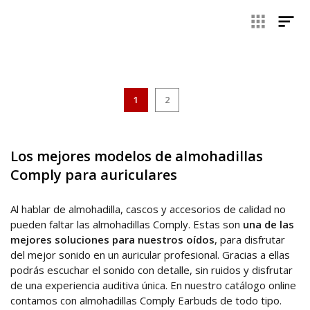
mejoran la calidad del sonido
sellando el área alrededor
de los mismos de manera efectiva para concentrar el sonido
y evitar pérdidas, pero también para mejorar la higiene y
mantenimiento de muchos modelos de auriculares e, incluso,
para personalizar tu dispositivo —hay muchos modelos de
almohadillas diferentes—. Otra de las cualidades más
destacadas de las almohadillas para oídos es que
reducen
1
2
la fatiga auditiva
, sobre todo si planeas hacer uso del
auricular durante mucho tiempo.
Por todo ello, es fundamental escoger unas almohadillas de
Los mejores modelos de almohadillas
calidad, como las almohadillas Comply que te ofrecemos en
Comply para auriculares
esta sección de nuestra tienda online. Comply es una marca
que se especializa en la fabricación de almohadillas y otros
accesorios para la marca. Estas están disponibles en una
Al hablar de almohadilla, cascos y accesorios de calidad no
gran variedad de diseños y con diferentes materiales
, de
pueden faltar las almohadillas Comply. Estas son
una de las
acuerdo a las necesidades de cada quien.
mejores soluciones
para nuestros oídos
, para disfrutar
del mejor sonido en un auricular profesional. Gracias a ellas
podrás escuchar el sonido con detalle, sin ruidos y disfrutar
de una experiencia auditiva única. En nuestro catálogo online
contamos con almohadillas Comply Earbuds de todo tipo.