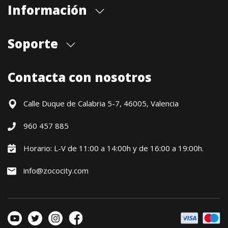
Información
Quiénes somos
Soporte
Cita previa tienda
Blog
Envíos
Contacta con nosotros
Contacto
Formas de pago
Devoluciones / Garantía
Calle Duque de Calabria 5-7, 46005, Valencia
Formulario de desistimiento
960 457 885
Política precio mínimo garantizado
Financiación CETELEM
Horario: L-V de 11:00 a 14:00h y de 16:00 a 19:00h.
Financiación Aplazame
info@zococity.com
Condiciones generales
Política de privacidad
Política de Cookies