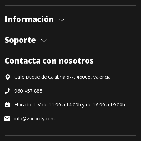
Información
Quiénes somos
Soporte
Cita previa tienda
Blog
Envíos
Contacta con nosotros
Contacto
Formas de pago
Devoluciones / Garantía
Calle Duque de Calabria 5-7, 46005, Valencia
Formulario de desistimiento
960 457 885
Política precio mínimo garantizado
Financiación CETELEM
Horario: L-V de 11:00 a 14:00h y de 16:00 a 19:00h.
Financiación Aplazame
info@zococity.com
Condiciones generales
Política de privacidad