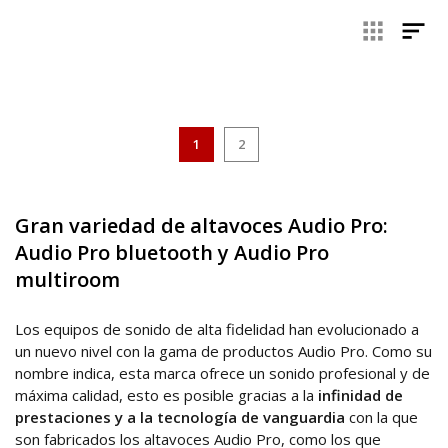
reproducción nítida y clara de su música y su contenido
multimedia preferido.
Hablar de Audio Pro es referirse a equipos de gran
potencia, con gran variedad de ajustes a disposición de los
usuarios y a un sonido de alta fidelidad. ¿Buscas unos
altavoces Audio Pro? En esta sección de nuestra tienda
1
2
online puedes encontrar la opción que mejor se adapta a ti
entre nuestra amplia gama de productos.
Gran variedad de altavoces Audio Pro:
Audio Pro bluetooth y Audio Pro
multiroom
Los equipos de sonido de alta fidelidad han evolucionado a
un nuevo nivel con la gama de productos Audio Pro. Como su
nombre indica, esta marca ofrece un sonido profesional y de
máxima calidad, esto es posible gracias a la
infinidad de
prestaciones y a la tecnología de vanguardia
con la que
son fabricados los altavoces Audio Pro, como los que