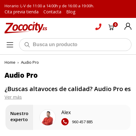
Horario: L-V de 11:00 a 14:00h y de 16:00 a 19:00h.
Cita previa tienda
Contacta
Blog
0
Home
›
Audio Pro
Audio Pro
¿Buscas altavoces de calidad? Audio Pro es
tu mejor opción
Ver más
Los altavoces Audio Pro son uno de los
modelos más
Alex
Nuestro
populares a la hora de hablar de altavoces multiroom
.
experto
960 457 885
Este fabricante destaca por dotar a sus equipos con gran
potencia y con la tecnología más avanzada del mercado para
lograr un sonido limpio y fiel, ideal para quienes buscan una