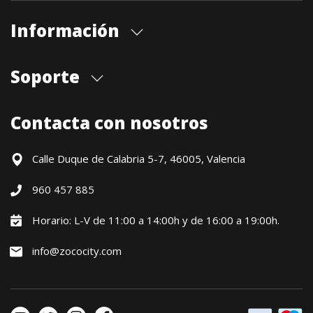
Información
Quiénes somos
Soporte
Cita previa tienda
Blog
Envíos
Contacta con nosotros
Contacto
Formas de pago
Devoluciones / Garantía
Calle Duque de Calabria 5-7, 46005, Valencia
Formulario de desistimiento
960 457 885
Política precio mínimo garantizado
Financiación CETELEM
Horario: L-V de 11:00 a 14:00h y de 16:00 a 19:00h.
Financiación Aplazame
info@zococity.com
Condiciones generales
Política de privacidad
Política de Cookies