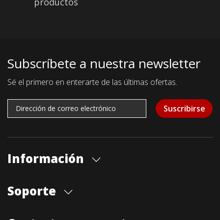
productos
Subscríbete a nuestra newsletter
Sé el primero en enterarte de las últimas ofertas.
Suscribirse
Información
Quiénes somos
Soporte
Cita previa tienda
Blog
Envíos