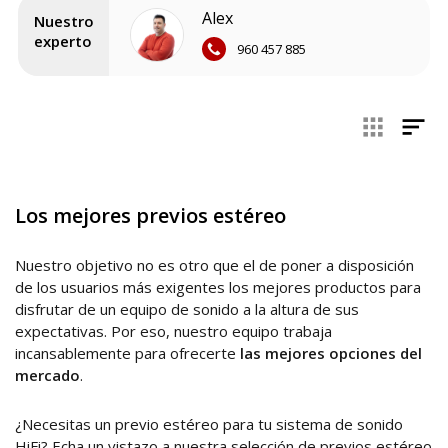
del sistema de sonido
.
Alex
Nuestro
experto
En Zococity contamos con una amplia variedad de previos
960 457 885
estéreo, fabricados por algunas de las mejores firmas del
sector.
Los mejores previos estéreo
Nuestro objetivo no es otro que el de poner a disposición
de los usuarios más exigentes los mejores productos para
disfrutar de un equipo de sonido a la altura de sus
expectativas. Por eso, nuestro equipo trabaja
incansablemente para ofrecerte
las mejores opciones del
mercado
.
¿Necesitas un previo estéreo para tu sistema de sonido
HiFi? Echa un vistazo a nuestra selección de previos estéreo