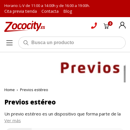
Horario: L-V de 11:00 a 14:00h y de 16:00 a 19:00h.
Cita previa tienda
Contacta
Blog
0
Home
›
Previos estéreo
Previos estéreo
Un previo estéreo es un dispositivo que forma parte de la
cadena HiFi a fin de aumentar el nivel de la señal y conseguir
Ver más
que la tensión quede nivelada entre las
diferentes fuentes