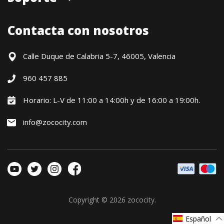
Cita previa tienda
Blog
Envíos
Contacta con nosotros
Contacto
Formas de pago
Devoluciones / Garantía
Calle Duque de Calabria 5-7, 46005, Valencia
Formulario de desistimiento
960 457 885
Política precio mínimo garantizado
Financiación CETELEM
Horario: L-V de 11:00 a 14:00h y de 16:00 a 19:00h.
Financiación Aplazame
info@zococity.com
Condiciones generales
Política de privacidad
Política de Cookies
Copyright © 2026
zococity
.
Español