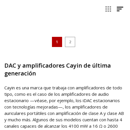
permitido desarrollar equipos de audio con el mejor sonido
y adaptarlos a todos los presupuestos, como los
amplificadores de válvula, los reproductores Hi-Res con
DAC dual integrados, las combinación de Cayin DAC +
amplificador, reproductores de red en escritorio y otros
muchos dispositivos más. Si lo que buscas es un amplificador
Cayin, y que además lo puedas adquirir a buen precio, te
1
2
recomendamos que visites los productos de esta sección
de nuestra web.
DAC y amplificadores Cayin de última
generación
Cayin es una marca que trabaja con amplificadores de todo
tipo, como es el caso de los amplificadores de audio
estacionario —véase, por ejemplo, los iDAC estacionarios
con tecnologías mejoradas—, los amplificadores de
auriculares portátiles con amplificación de clase A y clase AB
y mucho más. Algunos de sus modelos cuentan con hasta 4
canales capaces de alcanzar los 4100 mW a 16 Ω o 2600