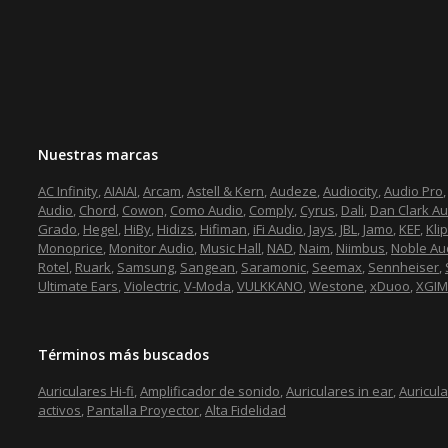
Nuestras marcas
AC Infinity
,
AIAIAI
,
Arcam
,
Astell & Kern
,
Audeze
,
Audiocity
,
Audio Pro
Audio
,
Chord
,
Cowon,
Como Audio
,
Comply
,
Cyrus
,
Dali
,
Dan Clark Au
Grado
,
Hegel
,
HiBy
,
Hidizs
,
Hifiman
,
iFi Audio
,
Jays
,
JBL
,
Jamo
,
KEF
,
Kli
Monoprice
,
Monitor Audio
,
Music Hall
,
NAD
,
Naim
,
Niimbus
,
Noble Au
Rotel
,
Ruark
,
Samsung
,
Sangean
,
Saramonic
,
Seemax
,
Sennheiser
,
Ultimate Ears
,
Violectric
,
V-Moda
,
VULKKANO
,
Westone
,
xDuoo
,
XGIM
Términos más buscados
Auriculares Hi-fi
,
Amplificador de sonido
,
Auriculares in ear
,
Auricul
activos
,
Pantalla Proyector
,
Alta Fidelidad