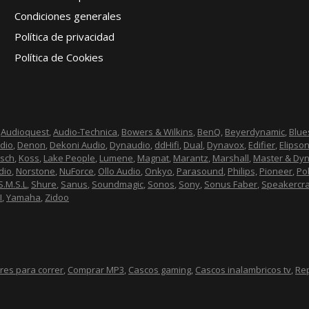
Condiciones generales
Política de privacidad
Política de Cookies
,
Audioquest
,
Audio-Technica
,
Bowers & Wilkins
,
BenQ
,
Beyerdynamic
,
Blu
dio
,
Denon
,
Dekoni Audio
,
Dynaudio
,
ddHifi
,
Dual
,
Dynavox
,
Edifier
,
Elipso
psch
,
Koss
,
Lake People
,
Lumene
,
Magnat
,
Marantz
,
Marshall
,
Master & Dy
dio
,
Norstone
,
NuForce
,
Ollo Audio
,
Onkyo
,
Parasound
,
Philips,
Pioneer
,
Po
S.M.S.L
,
Shure
,
Sanus
,
Soundmagic
,
Sonos
,
Sony
,
Sonus Faber
,
Speakercra
I
,
Yamaha
,
Zidoo
ares para correr
,
Comprar MP3
,
Cascos gaming
,
Cascos inalambricos tv
,
Re