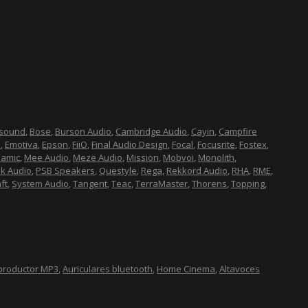
esound
,
Bose
,
Burson Audio
,
Cambridge Audio
,
Cayin
,
Campfire
n
,
Emotiva
,
Epson
,
FiiO
,
Final Audio Design
,
Focal
,
Focusrite
,
Fostex
,
namic
,
Mee Audio
,
Meze Audio
,
Mission
,
Mobvoi
,
Monolith
,
lk Audio
,
PSB Speakers
,
Questyle
,
Rega
,
Rekkord Audio
,
RHA
,
RME
,
ft
,
System Audio
,
Tangent
,
Teac
,
TerraMaster
,
Thorens
,
Topping
,
productor MP3
,
Auriculares bluetooth
,
Home Cinema
,
Altavoces