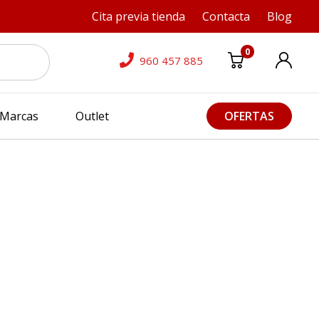
Cita previa tienda
Contacta
Blog
0
960 457 885
Marcas
Outlet
OFERTAS