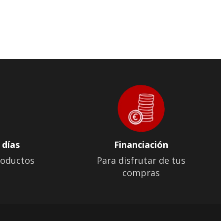
 días
Financiación
roductos
Para disfrutar de tus
compras