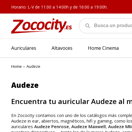
Horario: L-V de 11:00 a 14:00h y de 16:00 a 19:00h.
Auriculares
Altavoces
Home Cinema
Home
›
Audeze
Audeze
Encuentra tu auricular Audeze al m
En Zococity contamos con uno de los catálogos más complet
Audeze in ear, abiertos, magnéticos, hifi y gaming, como lo
auriculares
Audeze Penrose
,
Audeze Maxwell
,
Audeze MM