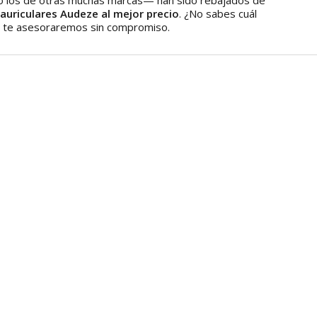
mo los de otras muchas marcas— han sido rebajados de
auriculares Audeze al mejor precio
. ¿No sabes cuál
y te asesoraremos sin compromiso.