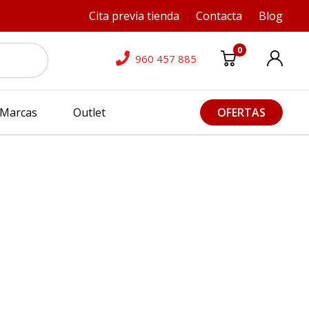
Cita previa tienda
Contacta
Blog
0
960 457 885
Marcas
Outlet
OFERTAS