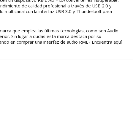
recen un dispositivo RME AD – DA converter es insuperable,
endimiento de calidad profesional a través de USB 2.0 y
 multicanal con la interfaz USB 3.0 y Thunderbolt para
 marca que emplea las últimas tecnologías, como son Audio
erior. Sin lugar a dudas esta marca destaca por su
ando en comprar una interfaz de audio RME? Encuentra aquí