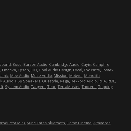
esound
,
Bose
,
Burson Audio
,
Cambridge Audio
,
Cayin
,
Campfire
n
,
Emotiva
,
Epson
,
FiiO
,
Final Audio Design
,
Focal
,
Focusrite
,
Fostex
,
namic
,
Mee Audio
,
Meze Audio
,
Mission
,
Mobvoi
,
Monolith
,
lk Audio
,
PSB Speakers
,
Questyle
,
Rega
,
Rekkord Audio
,
RHA
,
RME
,
ft
,
System Audio
,
Tangent
,
Teac
,
TerraMaster
,
Thorens
,
Topping
,
productor MP3
,
Auriculares bluetooth
,
Home Cinema
,
Altavoces