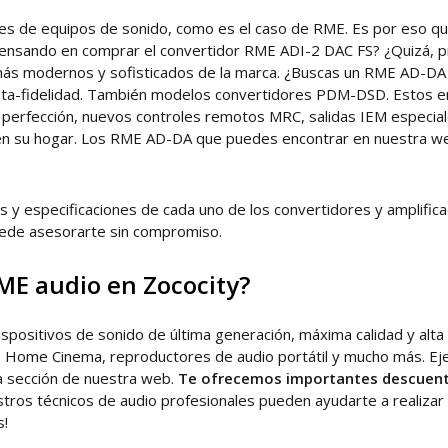
ntes de equipos de sonido, como es el caso de RME. Es por eso 
 pensando en comprar el convertidor RME ADI-2 DAC FS? ¿Quizá,
 más modernos y sofisticados de la marca. ¿Buscas un RME AD-DA
lta-fidelidad. También modelos convertidores PDM-DSD. Estos em
a perfección, nuevos controles remotos MRC, salidas IEM especiale
s en su hogar. Los RME AD-DA que puedes encontrar en nuestra we
as y especificaciones de cada uno de los convertidores y amplifi
uede asesorarte sin compromiso.
ME audio en Zococity?
dispositivos de sonido de última generación, máxima calidad y alt
 Home Cinema, reproductores de audio portátil y mucho más. Eje
a sección de nuestra web.
Te ofrecemos importantes descuen
stros técnicos de audio profesionales pueden ayudarte a realiza
s!