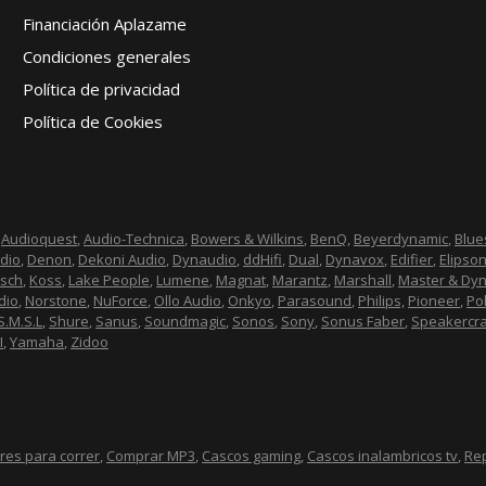
Financiación Aplazame
Condiciones generales
Política de privacidad
Política de Cookies
,
Audioquest
,
Audio-Technica
,
Bowers & Wilkins
,
BenQ
,
Beyerdynamic
,
Blu
dio
,
Denon
,
Dekoni Audio
,
Dynaudio
,
ddHifi
,
Dual
,
Dynavox
,
Edifier
,
Elipso
psch
,
Koss
,
Lake People
,
Lumene
,
Magnat
,
Marantz
,
Marshall
,
Master & Dy
dio
,
Norstone
,
NuForce
,
Ollo Audio
,
Onkyo
,
Parasound
,
Philips,
Pioneer
,
Po
S.M.S.L
,
Shure
,
Sanus
,
Soundmagic
,
Sonos
,
Sony
,
Sonus Faber
,
Speakercra
I
,
Yamaha
,
Zidoo
ares para correr
,
Comprar MP3
,
Cascos gaming
,
Cascos inalambricos tv
,
Re