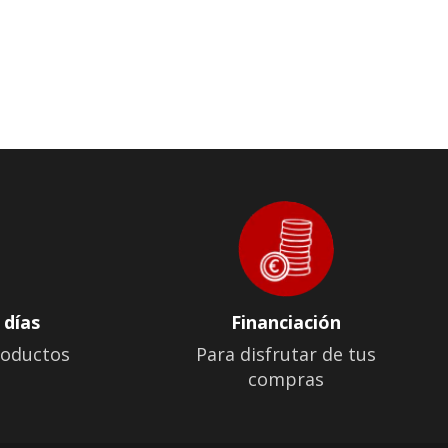
 días
Financiación
roductos
Para disfrutar de tus
compras