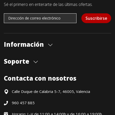
Sé el primero en enterarte de las últimas ofertas.
Suscribirse
Información
Quiénes somos
Soporte
Cita previa tienda
Blog
Envíos
Contacta con nosotros
Contacto
Formas de pago
Devoluciones / Garantía
Calle Duque de Calabria 5-7, 46005, Valencia
Formulario de desistimiento
960 457 885
Política precio mínimo garantizado
Financiación CETELEM
Horario: L-V de 11:00 a 14:00h y de 16:00 a 19:00h.