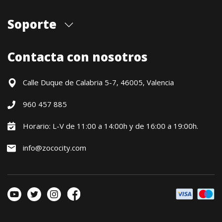
Quiénes somos
Soporte
Cita previa tienda
Blog
Envíos
Contacta con nosotros
Contacto
Formas de pago
Devoluciones / Garantía
Calle Duque de Calabria 5-7, 46005, Valencia
Formulario de desistimiento
960 457 885
Política precio mínimo garantizado
Financiación CETELEM
Horario: L-V de 11:00 a 14:00h y de 16:00 a 19:00h.
Financiación Aplazame
info@zococity.com
Condiciones generales
Política de privacidad
Política de Cookies