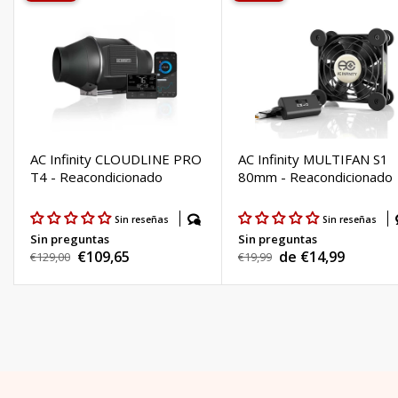
alta resistencia.
Tamaño del conducto: 4”
AC Infinity CLOUDLINE PRO
AC Infinity MULTIFAN S1
T4 - Reacondicionado
80mm - Reacondicionado
Sin reseñas
Sin reseñas
Sin preguntas
Sin preguntas
€109,65
de €14,99
Precio
€129,00
Precio
€19,99
Precio
Precio
habitual
habitual
de
de
venta
venta