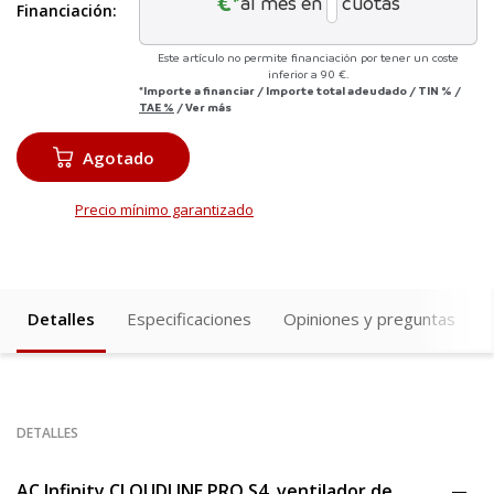
€*
al mes en
cuotas
Financiación:
Este artículo no permite financiación por tener un coste
inferior a 90 €.
*Importe a financiar
/
Importe total adeudado
/
TIN
%
/
TAE
%
/
Ver más
Agotado
Precio mínimo garantizado
Detalles
Especificaciones
Opiniones y preguntas
DETALLES
AC Infinity CLOUDLINE PRO S4, ventilador de