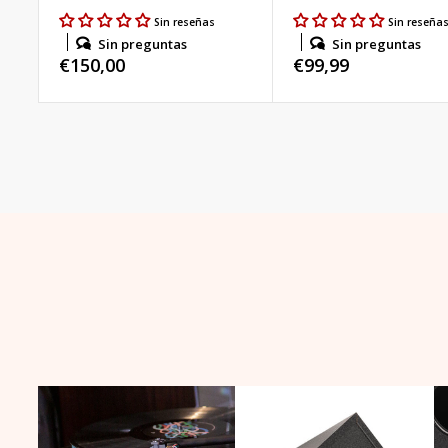
Sin reseñas
Sin reseña
Sin preguntas
Sin preguntas
Precio
€150,00
Precio
€99,99
habitual
habitual