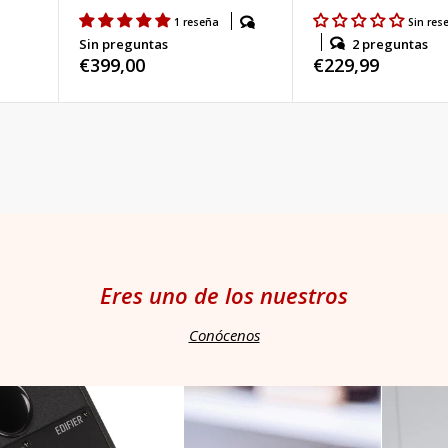
s
1 reseña
Sin res
2 preguntas
Sin preguntas
Precio
€229,99
Precio
€399,00
habitual
habitual
Eres uno de los nuestros
Conócenos