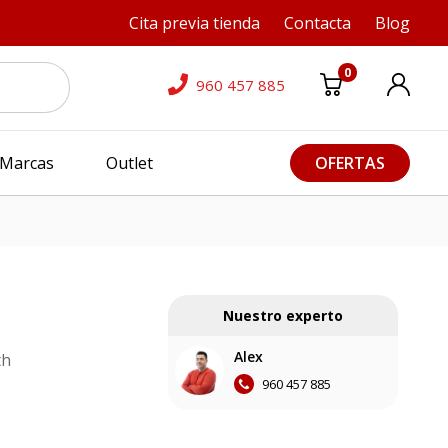
Cita previa tienda
Contacta
Blog
0
960 457 885
Marcas
Outlet
OFERTAS
Nuestro experto
Alex
th
960 457 885