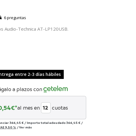
6 preguntas
cos Audio-Technica AT-LP120USB.
ntrega entre 2-3 días hábiles
ágalo a plazos con
0,54
€*
al mes en
cuotas
anciar
366,45 €
/
Importe total adeudado
366,45 €
/
TAE
9,50 %
/
Ver más