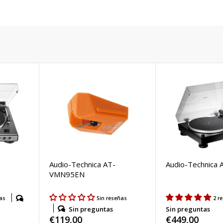
Audio-Technica AT-
Audio-Technica
VMN95EN
as
Sin reseñas
2 r
Sin preguntas
Sin preguntas
Precio
€119,00
Precio
€449,00