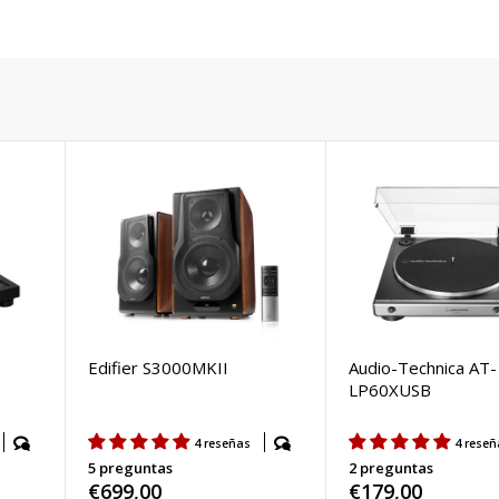
Edifier S3000MKII
Audio-Technica AT-
LP60XUSB
4 reseñas
4 reseñ
5 preguntas
2 preguntas
Precio
€699,00
Precio
€179,00