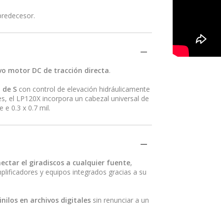
predecesor.
vo motor DC de tracción directa
.
 de S
con control de elevación hidráulicamente
, el LP120X incorpora un cabezal universal de
 e 0.3 x 0.7 mil.
ctar el giradiscos a cualquier fuente
,
plificadores y equipos integrados gracias a su
inilos en archivos digitales
sin renunciar a un