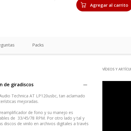
Agregar al carrito
eguntas
Packs
VÍDEOS Y ARTÍC
 de giradiscos
 Audio Technica AT LP120usbc, tan aclamado
terísticas mejoradas.
preamplificador de fono y su manejo es
bles de 33/45/78 RPM. Por otro lado y tal y
 discos de vinilo en archivos digitales a través