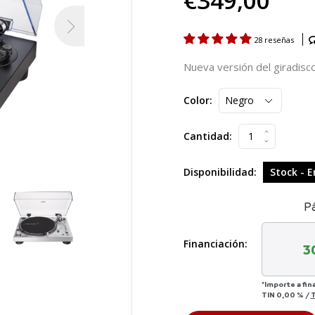
€349,00
28 reseñas
Nueva versión del giradis
Color:
Cantidad:
Disponibilidad:
Stock - E
P
Financiación:
3
*Importe a fin
TIN
0,00 %
/