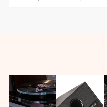
Precio
habitual
habitual
de
venta