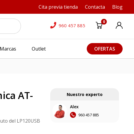
Cita previa tienda
Contacta
Blog
0
960 457 885
Marcas
Outlet
OFERTAS
ica AT-
Nuestro experto
Alex
960 457 885
ituto del LP120USB