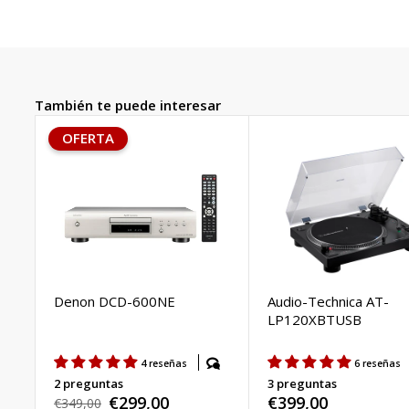
También te puede interesar
OFERTA
Denon DCD-600NE
Audio-Technica AT-
LP120XBTUSB
4 reseñas
6 reseñas
2 preguntas
3 preguntas
€299,00
Precio
€399,00
Precio
€349,00