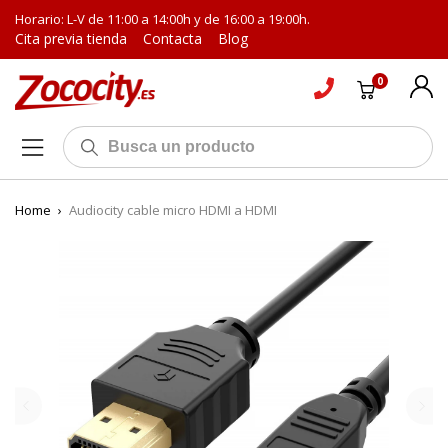
Horario: L-V de 11:00 a 14:00h y de 16:00 a 19:00h.
Cita previa tienda
Contacta
Blog
0
Home
›
Audiocity cable micro HDMI a HDMI