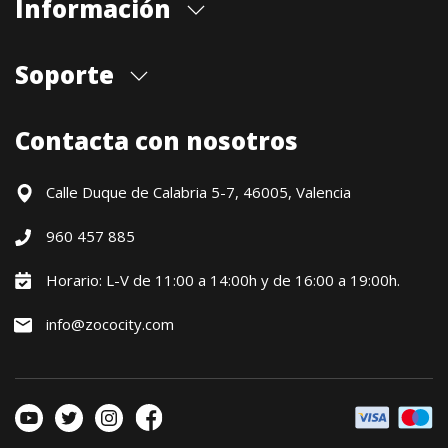
Información
Quiénes somos
Soporte
Cita previa tienda
Blog
Envíos
Contacta con nosotros
Contacto
Formas de pago
Devoluciones / Garantía
Calle Duque de Calabria 5-7, 46005, Valencia
Formulario de desistimiento
960 457 885
Política precio mínimo garantizado
Financiación CETELEM
Horario: L-V de 11:00 a 14:00h y de 16:00 a 19:00h.
Financiación Aplazame
info@zococity.com
Condiciones generales
Política de privacidad
Política de Cookies