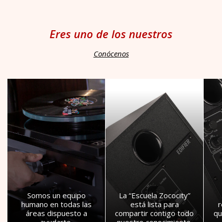
Eres uno de los nuestros
Conócenos
Somos un equipo
La “Escuela Zococity”
humano en todas las
está lista para
áreas dispuesto a
compartir contigo todo
qu
ayudarte.
nuestro conocimiento.