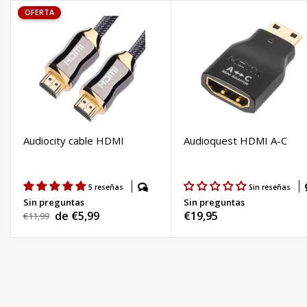
OFERTA
Audiocity cable HDMI
Audioquest HDMI A-C
5 reseñas
Sin reseñas
Sin preguntas
Sin preguntas
de €5,99
Precio
€19,95
Precio
€11,99
Precio
habitual
habitual
de
venta