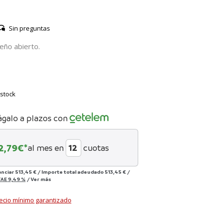
Sin preguntas
eño abierto.
stock
ágalo a plazos con
2,79
€*
al mes en
cuotas
anciar
513,45 €
/
Importe total adeudado
513,45 €
/
TAE
9,49 %
/
Ver más
ecio mínimo garantizado