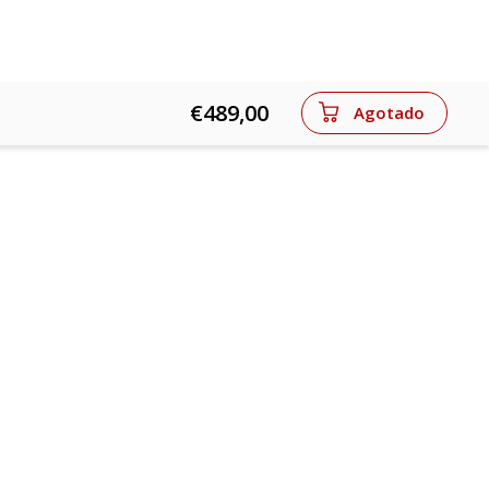
€489,00
Agotado