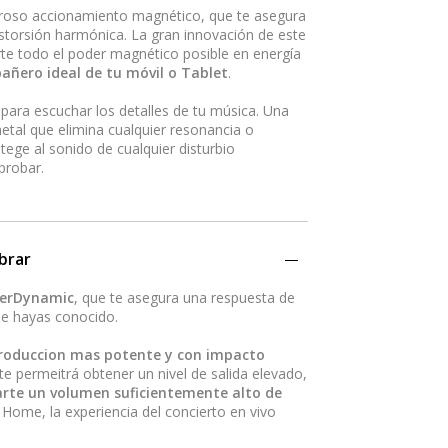
eroso accionamiento magnético, que te asegura
distorsión harmónica. La gran innovación de este
rte todo el poder magnético posible en energía
añero ideal de tu móvil o Tablet
.
para escuchar los detalles de tu música. Una
metal que elimina cualquier resonancia o
tege al sonido de cualquier disturbio
probar.
brar
yerDynamic
, que te asegura una respuesta de
que hayas conocido.
eproduccion mas potente y con impacto
 permeitrá obtener un nivel de salida elevado,
rte un volumen suficientemente alto de
 Home, la experiencia del concierto en vivo