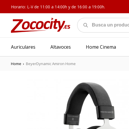
Horario: L-V de 11:00 a 14:00h y de 16:00 a 19:00h.
Auriculares
Altavoces
Home Cinema
Home
›
BeyerDynamic Amiron Home