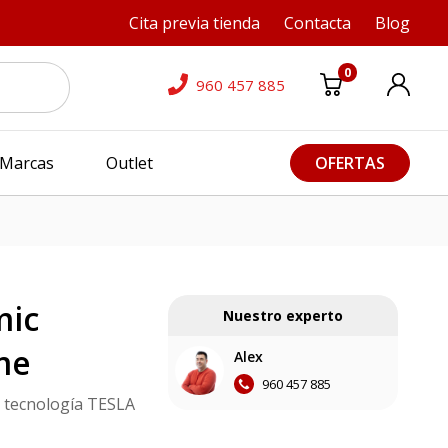
Cita previa tienda
Contacta
Blog
0
960 457 885
Marcas
Outlet
OFERTAS
mic
Nuestro experto
me
Alex
960 457 885
n tecnología TESLA