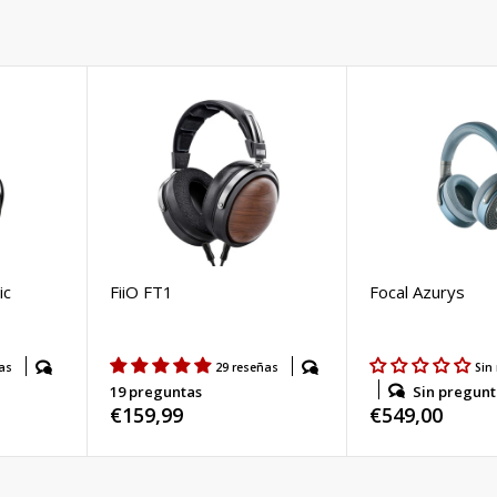
ic
FiiO FT1
Focal Azurys
as
29 reseñas
Sin
Sin pregunt
19 preguntas
Precio
€549,00
Precio
€159,99
habitual
habitual