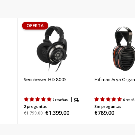
OFERTA
Sennheiser HD 800S
Hifiman Arya Organ
s
7 reseñas
6 reseñ
2 preguntas
Sin preguntas
€1.399,00
Precio
€789,00
Precio
€1.799,00
Precio
habitual
habitual
de
venta