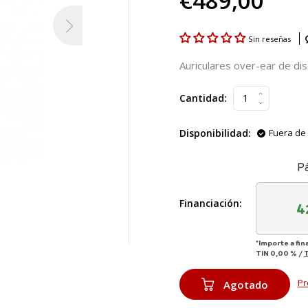
€489,00
Sin reseñas
Auriculares over-ear de dis
Cantidad:
Disponibilidad:
Fuera de 
P
Financiación:
4
*Importe a fin
TIN
0,00 %
/
Pr
Agotado