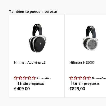
También te puede interesar
Hifiman Audivina LE
Hifiman HE600
Sin reseñas
Sin reseña
Sin preguntas
Sin preguntas
Precio
€409,00
Precio
€829,00
habitual
habitual