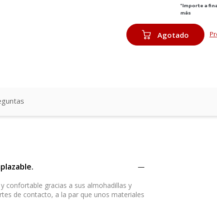
*Importe a fin
más
Pr
Agotado
eguntas
plazable.
confortable gracias a sus almohadillas y
rtes de contacto, a la par que unos materiales