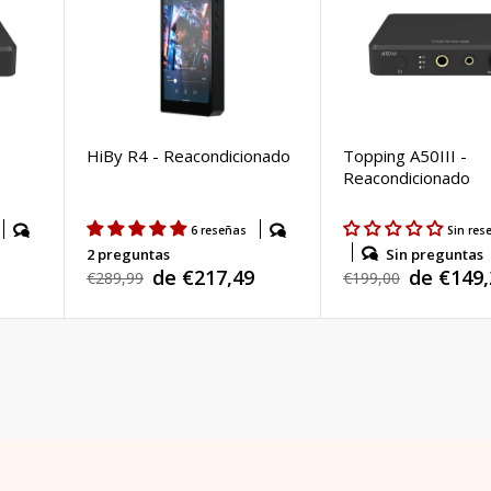
HiBy R4 - Reacondicionado
Topping A50III -
Reacondicionado
6 reseñas
Sin res
Sin preguntas
2 preguntas
de €149,
de €217,49
Precio
€199,00
Precio
€289,99
Precio
Precio
habitual
habitual
de
de
venta
venta