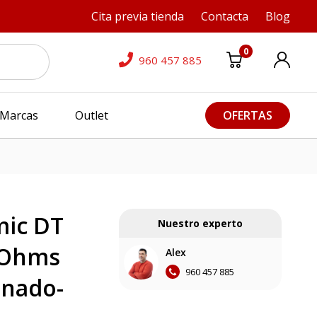
Cita previa tienda
Contacta
Blog
0
960 457 885
Marcas
Outlet
OFERTAS
ic DT
Nuestro experto
 Ohms
Alex
960 457 885
onado-