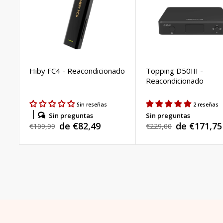
Hiby FC4 - Reacondicionado
Topping D50III -
Reacondicionado
Sin reseñas
2 reseñas
Sin preguntas
Sin preguntas
de €82,49
de €171,75
Precio
€109,99
Precio
€229,00
Precio
Precio
habitual
habitual
de
de
venta
venta