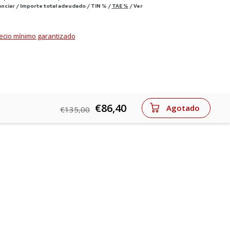
anciar
/
Importe total adeudado
/
TIN
%
/
TAE
%
/
Ver
ecio mínimo garantizado
€86,40
Agotado
€135,00