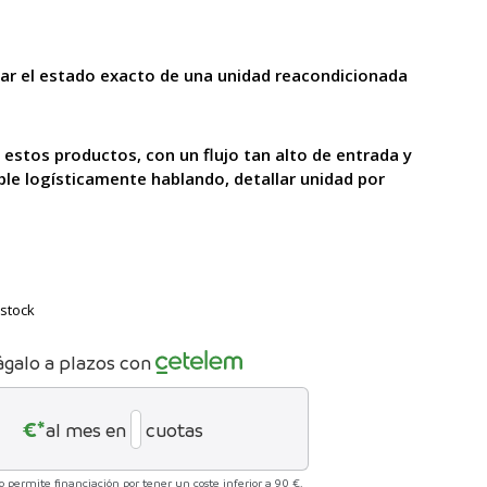
lar el estado exacto de una unidad reacondicionada
 estos productos, con un flujo tan alto
de entrada y
ble logísticamente hablando, detallar unidad por
stock
ágalo a plazos con
€*
al mes en
cuotas
no permite financiación por tener un coste inferior a 90 €.