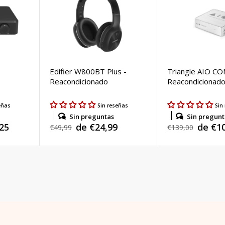
Edifier W800BT Plus -
Triangle AIO C
Reacondicionado
Reacondicionad
eñas
Sin reseñas
Sin
Sin preguntas
Sin pregunt
25
de €24,99
de €1
Precio
€49,99
Precio
€139,00
Precio
Precio
habitual
habitual
de
de
venta
venta