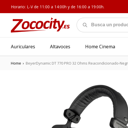
Horario: L-V de 11:00 a 14:00h y de 16:00 a 19:00h.
Auriculares
Altavoces
Home Cinema
Home
›
BeyerDynamic DT 770 PRO 32 Ohms Reacondicionado-Neg