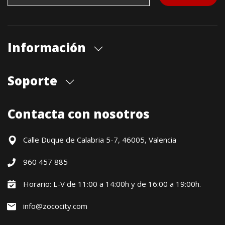
Información
Quiénes somos
Soporte
Cita previa tienda
Blog
Envíos
Contacta con nosotros
Contacto
Formas de pago
Devoluciones / Garantía
Calle Duque de Calabria 5-7, 46005, Valencia
Formulario de desistimiento
960 457 885
Política precio mínimo garantizado
Financiación CETELEM
Horario: L-V de 11:00 a 14:00h y de 16:00 a 19:00h.
Financiación Aplazame
info@zococity.com
Condiciones generales