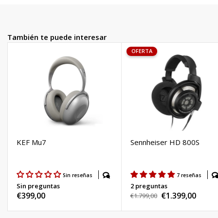
Las almohadillas por ejemplo, hechas de terciopelo, confieren una
gran comodidad al mismo tiempo que son fácilmente
intercambiables.
También te puede interesar
OFERTA
KEF Mu7
Sennheiser HD 800S
Sin reseñas
7 reseñas
Sin preguntas
2 preguntas
Precio
€399,00
€1.399,00
Precio
€1.799,00
Precio
habitual
habitual
de