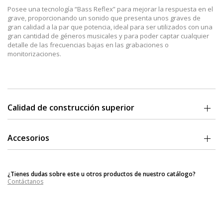
Posee una tecnología “Bass Reflex” para mejorar la respuesta en el
grave, proporcionando un sonido que presenta unos graves de
gran calidad a la par que potencia, ideal para ser utilizados con una
gran cantidad de géneros musicales y para poder captar cualquier
detalle de las frecuencias bajas en las grabaciones o
monitorizaciones.
Calidad de construcción superior
Los Beyerdynamic DT770 PRO cuentan con un ajuste cómodo y
confortable gracias a sus almohadillas y diadema, ajustables y con
Accesorios
un material suave y blando en las partes de contacto, a la par que
unos materiales duros y fuertes en las partes móviles y el cuerpo
Bolsa de transporte
del auricular.
Incluye cable recto con conector Jack de 6.3mm
¿Tienes dudas sobre este u otros productos de nuestro catálogo?
Adaptador 6.3mm a 3.5mm
El Beyerdynamic DT770 PRO es un auricular robusto, con una
Contáctanos
grandísima durabilidad, pero además cada una de las piezas que lo
componen es fácilmente reemplazable, y de fácil localización
gracias al servicio de mantenimiento y post-venta de la marca.