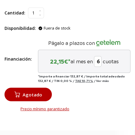
Cantidad:
Disponibilidad:
Fuera de stock
Págalo a plazos con
Financiación:
22,15
€*
al mes en
cuotas
*Importe a financiar
132,87 €
/
Importe total adeudado
132,87 €
/
TIN
0,00 %
/
TAE
10,71 %
/
Ver más
Agotado
Precio mínimo garantizado