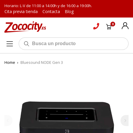
Horario: L-V de 11:00 a 14:00h y de 16:00 a 19:00h.
Cita previa tienda
Contacta
Blog
0
Home
›
Bluesound NODE Gen 3