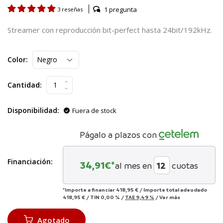
1 pregunta
3 reseñas
Streamer con reproducción bit-perfect hasta 24bit/192kHz.
Color:
Cantidad:
Disponibilidad:
Fuera de stock
Págalo a plazos con
Financiación:
34,91
€*
al mes en
cuotas
*Importe a financiar
418,95 €
/
Importe total adeudado
418,95 €
/
TIN
0,00 %
/
TAE
9,49 %
/
Ver más
Agotado