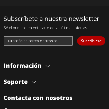
Subscríbete a nuestra newsletter
Sé el primero en enterarte de las últimas ofertas.
Suscribirse
Información
Quiénes somos
Soporte
Cita previa tienda
Blog
Envíos
Contacta con nosotros
Contacto
Formas de pago
Devoluciones / Garantía