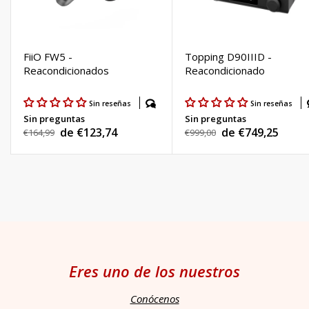
FiiO FW5 -
Topping D90IIID -
Reacondicionados
Reacondicionado
Sin reseñas
Sin reseñas
Sin preguntas
Sin preguntas
de €123,74
de €749,25
Precio
€164,99
Precio
€999,00
Precio
Precio
habitual
habitual
de
de
venta
venta
Eres uno de los nuestros
Conócenos