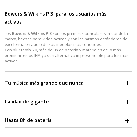
Bowers & Wilkins PI3, para los usuarios más
activos
Los
Bowers & Wilkins PI3
son los primeros auriculares in-ear de la
marca, hechos para vidas activas y con los mismos estándares de
excelencia en audio de sus modelos más conocidos.
Con bluetooth 5.0, más de 8h de batería y materiales de lo más
premium, estos IEM ya son alternativa imprescindible para los más
activos.
Tu música más grande que nunca
Tu música es cada vez más especial y por ello, se merece lo mejor.
Con un
driver para medios y agudos y otro para graves de 9.2mm
,
Calidad de gigante
la llamada tecnología de doble altavoz de Bowers & Wilkins con la
que los PI3 crean un sonido rico y contundente.
No importa si escuchas música, ves vídeos o juegas a videojuegos
ya que los Bowers & Wilkins PI3 tienen toda la calidad que necesitas.
Hasta 8h de batería
Su
codec aptX y su atención a los detalles
te proporcionan un
sonido de una pureza total estés donde estés.
Estos Bowers & Wilkins PI3,
cuentan con una autonomía de 8h sin