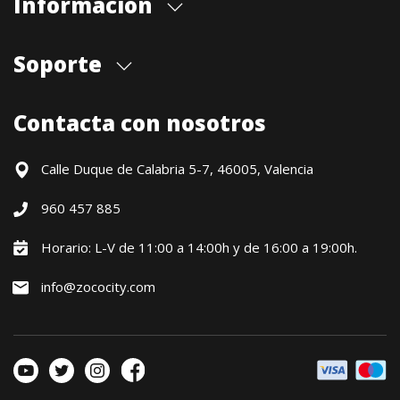
Información
Quiénes somos
Soporte
Cita previa tienda
Blog
Envíos
Contacta con nosotros
Contacto
Formas de pago
Devoluciones / Garantía
Calle Duque de Calabria 5-7, 46005, Valencia
Formulario de desistimiento
960 457 885
Política precio mínimo garantizado
Financiación CETELEM
Horario: L-V de 11:00 a 14:00h y de 16:00 a 19:00h.
Financiación Aplazame
info@zococity.com
Condiciones generales
Política de privacidad
Política de Cookies