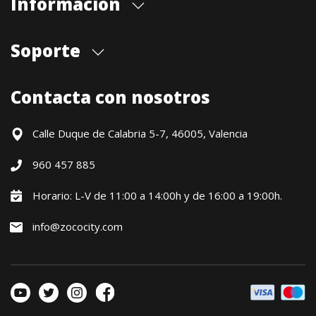
Información
Quiénes somos
Soporte
Cita previa tienda
Blog
Envíos
Contacta con nosotros
Contacto
Formas de pago
Devoluciones / Garantía
Calle Duque de Calabria 5-7, 46005, Valencia
Formulario de desistimiento
960 457 885
Política precio mínimo garantizado
Financiación CETELEM
Horario: L-V de 11:00 a 14:00h y de 16:00 a 19:00h.
Financiación Aplazame
info@zococity.com
Condiciones generales
Política de privacidad
Política de Cookies