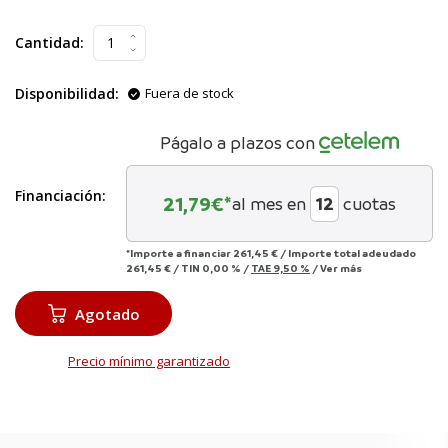
Cantidad:
Disponibilidad:
Fuera de stock
Págalo a plazos con
Financiación:
21,79
€*
al mes en
cuotas
*Importe a financiar
261,45 €
/
Importe total adeudado
261,45 €
/
TIN
0,00 %
/
TAE
9,50 %
/
Ver más
Agotado
Precio mínimo garantizado