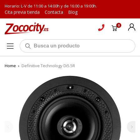
Horario: L-V de 11:00 a 14:00h y de 16:00 a 19:00h.
Cita previa tienda
Contacta
Blog
0
Home
›
Definitive Technology Di5.5R