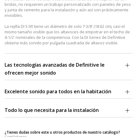
bridas, no requieren un trabajo personalizado con paneles de yeso
y junta de cemento para la instalación y aún así son prácticamente
invisibles.
La rejilla DI 5.5R tiene un diámetro de solo 7-3/8' (18.62 cm), casi el
mismo tamaño visible que los altavoces de empotrar en el techo de
4-1/2' nominales de la competencia. Con la DI Series de Definitive
obtiene más sonido por pulgada cuadrada de altavoz visible.
Las tecnologías avanzadas de Definitive le
ofrecen mejor sonido
Los modelos de empotrar en la pared casi invisibles cuentan con las
tecnologías más avanzadas de Definitive, como los conos de rango
Excelente sonido para todos en la habitación
medio/woofer Balanced Dual Surround System (BDSS) y los tweeters
de cúpula de aluminio puro pivotantes, para un rendimiento de
Con los altavoces de empotrar en el techo, los aficionados casi
sonido espectacular muy superior al de los altavoces tradicionales
siempre quedan 'fuera de eje'. Usted casi nunca se sienta justo
Todo lo que necesita para la instalación
de montaje al ras.
debajo de un altavoz de empotrar en el techo, generalmente el
altavoz se encuentra a un ángulo de 30, 45 o incluso 60 grados con
Los soportes de instalación oculta opcionales para preconstrucción
La exclusiva tecnología de conos Balanced Dual Surround System
respecto al oyente.
con 'brazos' de malla metálica reposicionables están disponibles
(BDSS) de Definitive permite que estos nuevos altavoces de montaje
¿Tienes dudas sobre este u otros productos de nuestro catálogo?
para proyectos de construcción de casa nuevas.
al ras proporcionen una mejor salida de bajos y mayor rango
Hemos diseñado los altavoces de la DI Series para que dispersen el
Contáctanos