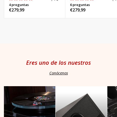
4 preguntas
6 preguntas
Precio
€279,99
Precio
€279,99
habitual
habitual
Eres uno de los nuestros
Conócenos