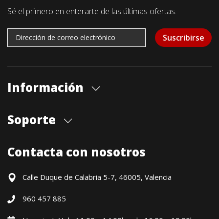
Sé el primero en enterarte de las últimas ofertas.
Suscribirse
Información
Quiénes somos
Soporte
Cita previa tienda
Blog
Envíos
Contacta con nosotros
Contacto
Formas de pago
Devoluciones / Garantía
Calle Duque de Calabria 5-7, 46005, Valencia
Formulario de desistimiento
960 457 885
Política precio mínimo garantizado
Financiación CETELEM