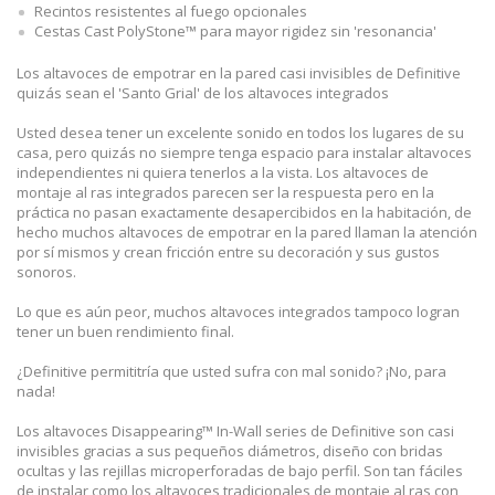
Recintos resistentes al fuego opcionales
Cestas Cast PolyStone™ para mayor rigidez sin 'resonancia'
Los altavoces de empotrar en la pared casi invisibles de Definitive
quizás sean el 'Santo Grial' de los altavoces integrados
Usted desea tener un excelente sonido en todos los lugares de su
casa, pero quizás no siempre tenga espacio para instalar altavoces
independientes ni quiera tenerlos a la vista. Los altavoces de
montaje al ras integrados parecen ser la respuesta pero en la
práctica no pasan exactamente desapercibidos en la habitación, de
hecho muchos altavoces de empotrar en la pared llaman la atención
por sí mismos y crean fricción entre su decoración y sus gustos
sonoros.
Lo que es aún peor, muchos altavoces integrados tampoco logran
tener un buen rendimiento final.
¿Definitive permititría que usted sufra con mal sonido? ¡No, para
nada!
Los altavoces Disappearing™ In-Wall series de Definitive son casi
invisibles gracias a sus pequeños diámetros, diseño con bridas
ocultas y las rejillas microperforadas de bajo perfil. Son tan fáciles
de instalar como los altavoces tradicionales de montaje al ras con