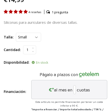
1 pregunta
4 reseñas
Siliconas para auriculares de diversas tallas.
Talla:
Cantidad:
Disponibilidad:
En stock
Págalo a plazos con
€*
al mes en
cuotas
Financiación:
Este artículo no permite financiación por tener un coste
inferior a 90 €.
*Importe a financiar
/
Importe total adeudado
/
TIN
%
/