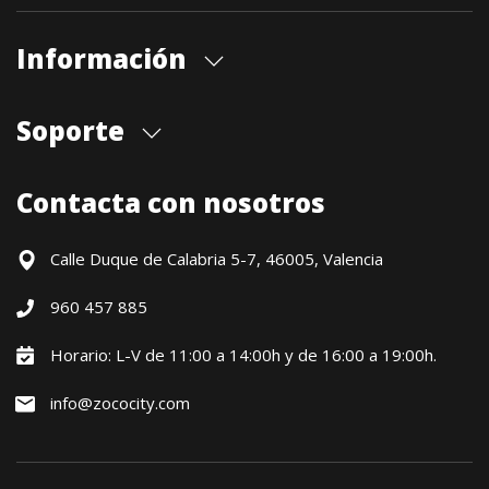
Información
Quiénes somos
Soporte
Cita previa tienda
Blog
Envíos
Contacta con nosotros
Contacto
Formas de pago
Devoluciones / Garantía
Calle Duque de Calabria 5-7, 46005, Valencia
Formulario de desistimiento
960 457 885
Política precio mínimo garantizado
Financiación CETELEM
Horario: L-V de 11:00 a 14:00h y de 16:00 a 19:00h.
Financiación Aplazame
info@zococity.com
Condiciones generales
Política de privacidad
Política de Cookies