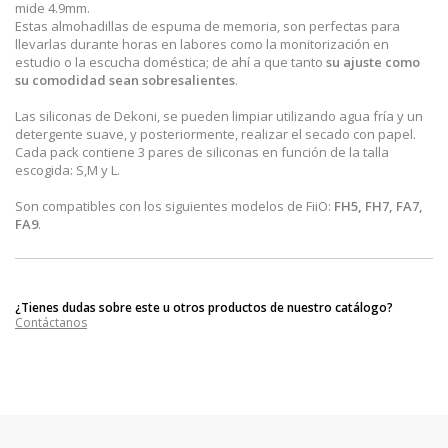
mide 4.9mm.
Estas almohadillas de espuma de memoria, son perfectas para
llevarlas durante horas en labores como la monitorización en
estudio o la escucha doméstica; de ahí a que tanto
su ajuste como
su comodidad sean sobresalientes
.
Las siliconas de Dekoni, se pueden limpiar utilizando agua fría y un
detergente suave, y posteriormente, realizar el secado con papel.
Cada pack contiene 3 pares de siliconas en función de la talla
escogida: S,M y L.
Son compatibles con los siguientes modelos de FiiO:
FH5, FH7, FA7,
FA9
.
¿Tienes dudas sobre este u otros productos de nuestro catálogo?
Contáctanos