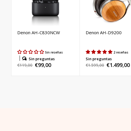
Denon AH-C830NCW
Denon AH-D9200
Sin reseñas
2 reseñas
Sin preguntas
Sin preguntas
€99,00
€1.499,00
Precio
€119,00
Precio
€1.599,00
Precio
Precio
habitual
habitual
de
de
venta
venta