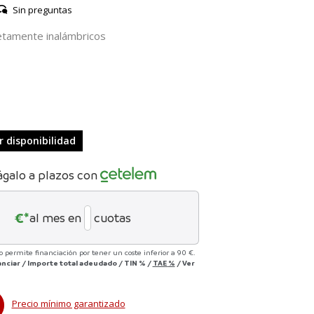
Sin preguntas
letamente inalámbricos
 disponibilidad
ágalo a plazos con
€*
al mes en
cuotas
no permite financiación por tener un coste inferior a 90 €.
anciar
/
Importe total adeudado
/
TIN
%
/
TAE
%
/
Ver
Precio mínimo garantizado