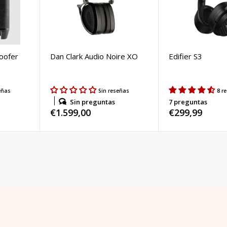
oofer
Dan Clark Audio Noire XO
Edifier S3
eñas
Sin reseñas
8 r
Sin preguntas
7 preguntas
Precio
€1.599,00
Precio
€299,99
habitual
habitual