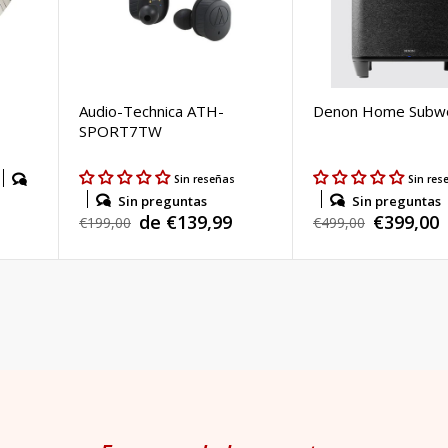
Audio-Technica ATH-
Denon Home Subw
SPORT7TW
Sin reseñas
Sin res
Sin preguntas
Sin preguntas
de €139,99
€399,00
Precio
€199,00
Precio
€499,00
Precio
Precio
habitual
habitual
de
de
venta
venta