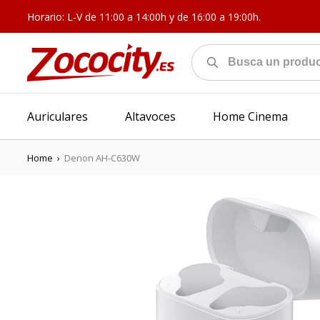
Horario: L-V de 11:00 a 14:00h y de 16:00 a 19:00h.
Auriculares
Altavoces
Home Cinema
Home
›
Denon AH-C630W