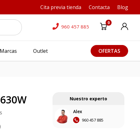
Cita previa tienda
Contacta
Blog
0
960 457 885
Marcas
Outlet
OFERTAS
C630W
Nuestro experto
Alex
s
960 457 885
0