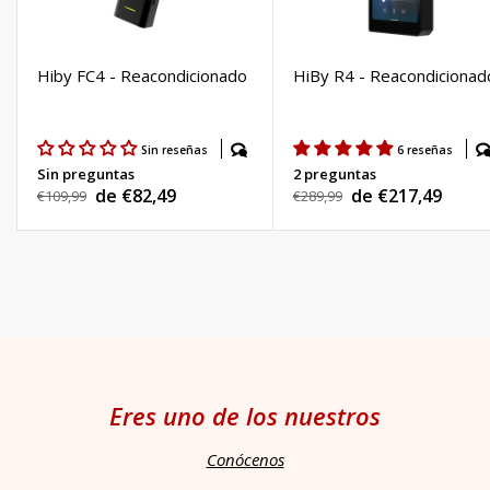
Hiby FC4 - Reacondicionado
HiBy R4 - Reacondicionad
Sin reseñas
6 reseñas
Sin preguntas
2 preguntas
de €82,49
de €217,49
Precio
€109,99
Precio
€289,99
Precio
Precio
habitual
habitual
de
de
venta
venta
Eres uno de los nuestros
Conócenos