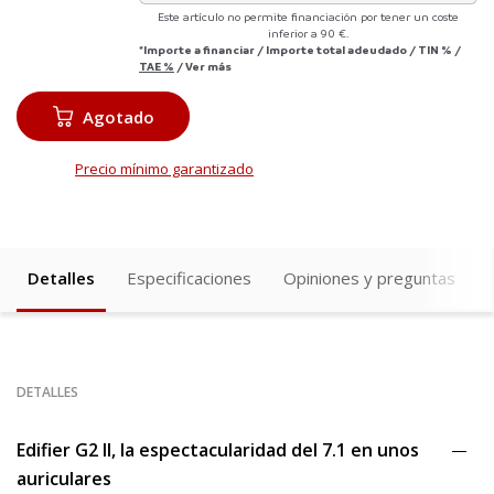
Este artículo no permite financiación por tener un coste
inferior a 90 €.
*Importe a financiar
/
Importe total adeudado
/
TIN
%
/
TAE
%
/
Ver más
Agotado
Precio mínimo garantizado
Detalles
Especificaciones
Opiniones y preguntas
DETALLES
Edifier G2 II, la espectacularidad del 7.1 en unos
auriculares