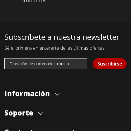
productos
Subscríbete a nuestra newsletter
Sé el primero en enterarte de las últimas ofertas.
Suscribirse
Información
Quiénes somos
Soporte
Cita previa tienda
Blog
Envíos