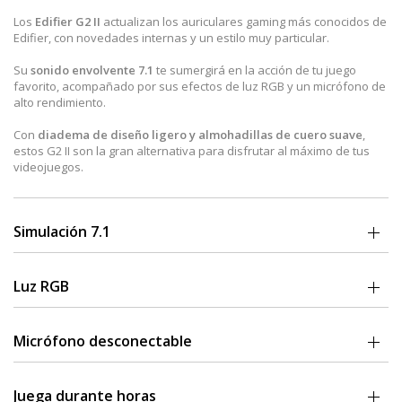
Los
Edifier G2 II
actualizan los auriculares gaming más conocidos de
Edifier, con novedades internas y un estilo muy particular.
Su
sonido envolvente 7.1
te sumergirá en la acción de tu juego
favorito, acompañado por sus efectos de luz RGB y un micrófono de
alto rendimiento.
Con
diadema de diseño ligero y almohadillas de cuero suave
,
estos G2 II son la gran alternativa para disfrutar al máximo de tus
videojuegos.
Simulación 7.1
Sumérgete en el juego con un
sonido envolvente de 360 grados
.
Escucha a tus oponentes con mayor precisión, y siente en primera
Luz RGB
persona la emoción de la acción.
Las copas de los Edifier G2 II se iluminan con
diferentes tipos de luz
Monta un
driver de 50mm NdFeB
con un sonido claro y nítido,
RGB
de colores mientras juegas, para vivir así una verdadera
Micrófono desconectable
acompañado por una gran pegada en frecuencias bajas.
experiencia gaming.
El
micrófono omnidireccional
de estos auriculares gaming, cuenta
con un condensador electret de 6mm, y es de
diseño desmontable
Juega durante horas