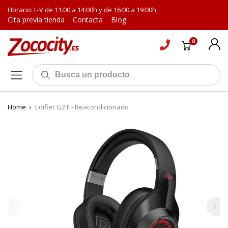
Horario: L-V de 11:00 a 14:00h y de 16:00 a 19:00h.
Cita previa tienda
Contacta
Blog
0
Home
›
Edifier G2 II - Reacondicionado