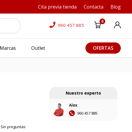
Cita previa tienda
Contacta
Blog
0
960 457 885
Marcas
Outlet
OFERTAS
Nuestro experto
Alex
960 457 885
Sin preguntas