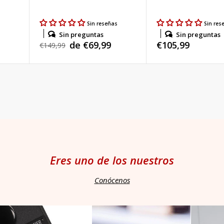
s
Sin reseñas
Sin res
Sin preguntas
Sin preguntas
de €69,99
Precio
€105,99
Precio
€149,99
Precio
habitual
habitual
de
venta
Eres uno de los nuestros
Conócenos