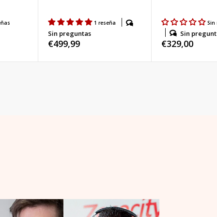
eñas
1 reseña
Sin
Sin pregunt
Sin preguntas
Precio
€329,00
Precio
€499,99
habitual
habitual