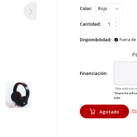
Color:
Cantidad:
Disponibilidad:
Fuera de 
P
Financiación:
Este artículo 
*Importe a fin
más
Pr
Agotado