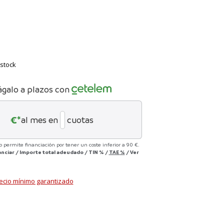
stock
ágalo a plazos con
€*
al mes en
cuotas
no permite financiación por tener un coste inferior a 90 €.
anciar
/
Importe total adeudado
/
TIN
%
/
TAE
%
/
Ver
ecio mínimo garantizado