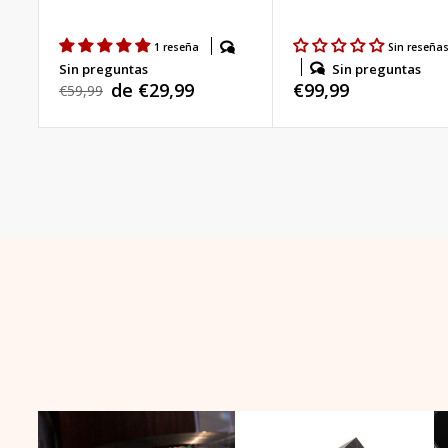
1 reseña
Sin reseña
Sin preguntas
Sin preguntas
Precio
€99,99
de €29,99
Precio
€59,99
Precio
habitual
habitual
de
venta