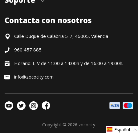
Cita previa tienda
Blog
Envíos
Contacta con nosotros
Contacto
Formas de pago
Devoluciones / Garantía
Calle Duque de Calabria 5-7, 46005, Valencia
Formulario de desistimiento
960 457 885
Política precio mínimo garantizado
Financiación CETELEM
Horario: L-V de 11:00 a 14:00h y de 16:00 a 19:00h.
Financiación Aplazame
info@zococity.com
Condiciones generales
Política de privacidad
Política de Cookies
Copyright © 2026
zococity
.
Español