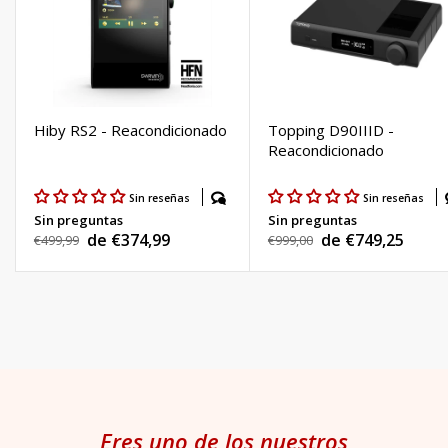
Hiby RS2 - Reacondicionado
Topping D90IIID -
Reacondicionado
Sin reseñas
Sin reseñas
Sin preguntas
Sin preguntas
de €374,99
de €749,25
Precio
€499,99
Precio
€999,00
Precio
Precio
habitual
habitual
de
de
venta
venta
Eres uno de los nuestros