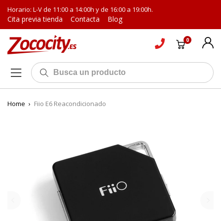
Horario: L-V de 11:00 a 14:00h y de 16:00 a 19:00h.
Cita previa tienda
Contacta
Blog
0
Home
›
Fiio E6 Reacondicionado