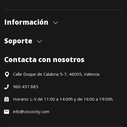
Información
Quiénes somos
Soporte
Cita previa tienda
Blog
Envíos
Contacta con nosotros
Contacto
Formas de pago
Devoluciones / Garantía
Calle Duque de Calabria 5-7, 46005, Valencia
Formulario de desistimiento
960 457 885
Política precio mínimo garantizado
Financiación CETELEM
Horario: L-V de 11:00 a 14:00h y de 16:00 a 19:00h.
Financiación Aplazame
info@zococity.com
Condiciones generales
Política de privacidad