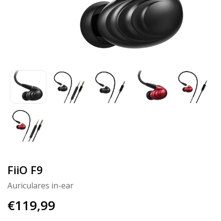
FiiO F9
Auriculares in-ear
€119,99