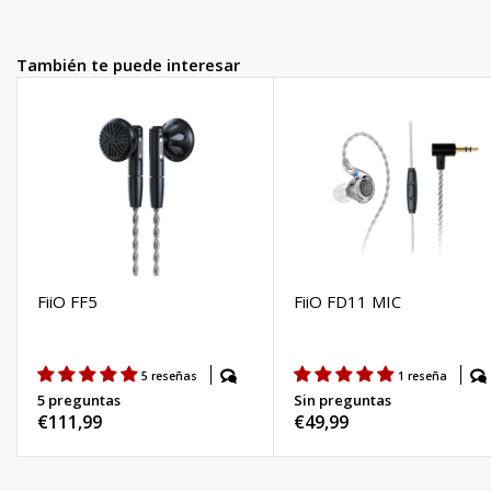
También te puede interesar
FiiO FF5
FiiO FD11 MIC
5 reseñas
1 reseña
5 preguntas
Sin preguntas
Precio
€111,99
Precio
€49,99
habitual
habitual