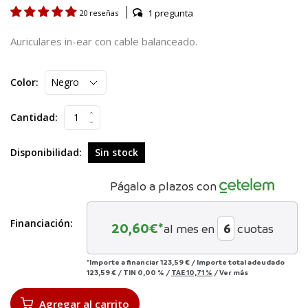
1 pregunta
20 reseñas
Auriculares in-ear con cable balanceado.
Color:
Cantidad:
Disponibilidad:
Sin stock
Págalo a plazos con
Financiación:
20,60
€*
al mes en
cuotas
*Importe a financiar
123,59 €
/
Importe total adeudado
123,59 €
/
TIN
0,00 %
/
TAE
10,71 %
/
Ver más
Agregar al carrito