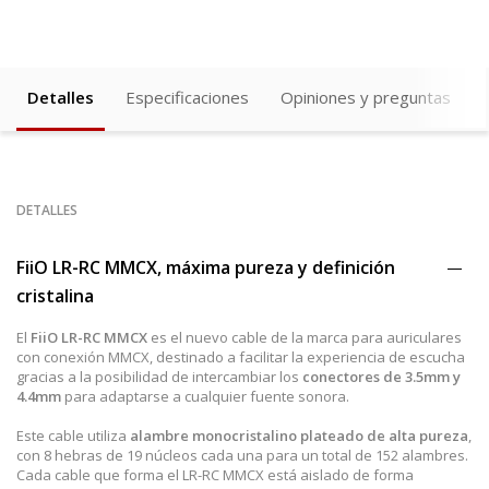
Detalles
Especificaciones
Opiniones y preguntas
DETALLES
FiiO LR-RC MMCX, máxima pureza y definición
cristalina
El
FiiO LR-RC MMCX
es el nuevo cable de la marca para auriculares
con conexión MMCX, destinado a facilitar la experiencia de escucha
gracias a la posibilidad de intercambiar los
conectores de 3.5mm y
4.4mm
para adaptarse a cualquier fuente sonora.
Este cable utiliza
alambre monocristalino plateado de alta pureza
,
con 8 hebras de 19 núcleos cada una para un total de 152 alambres.
Cada cable que forma el LR-RC MMCX está aislado de forma