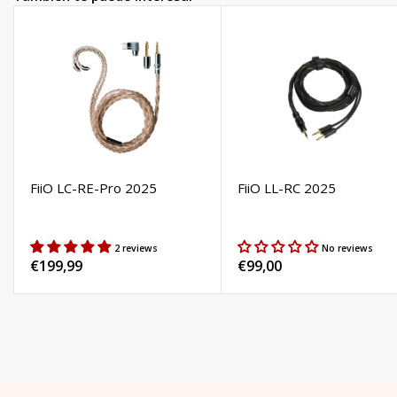
FiiO LC-RE-Pro 2025
FiiO LL-RC 2025
2 reviews
No reviews
Precio
€199,99
Precio
€99,00
habitual
habitual