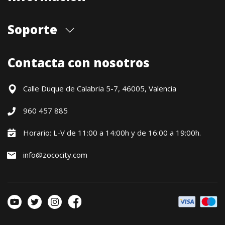
Quiénes somos
Soporte
Cita previa tienda
Blog
Envíos
Contacta con nosotros
Contacto
Formas de pago
Devoluciones / Garantía
Calle Duque de Calabria 5-7, 46005, Valencia
Formulario de desistimiento
960 457 885
Política precio mínimo garantizado
Financiación CETELEM
Horario: L-V de 11:00 a 14:00h y de 16:00 a 19:00h.
Financiación Aplazame
info@zococity.com
Condiciones generales
Política de privacidad
Política de Cookies