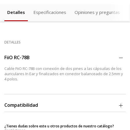
Detalles
Especificaciones
Opiniones y preguntas
DETALLES
FiiO RC-78B
Cable FiiO RC-78B con conexión de dos pines a las cápsuilas de los
auriculares In Ear y finalizados en conector balanceado de 2.5mm y
4 polos.
Compatibilidad
Westone: UM3X, W4R...
NF Audio: NF2, NF3, NF4...
¿Tienes dudas sobre este u otros productos de nuestro catálogo?
JH Audio: JH13, JH16...