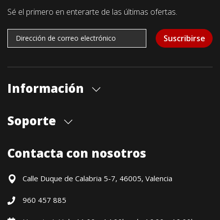
Sé el primero en enterarte de las últimas ofertas.
Suscribirse
Información
Quiénes somos
Soporte
Cita previa tienda
Blog
Envíos
Contacta con nosotros
Contacto
Formas de pago
Devoluciones / Garantía
Calle Duque de Calabria 5-7, 46005, Valencia
Formulario de desistimiento
960 457 885
Política precio mínimo garantizado
Financiación CETELEM