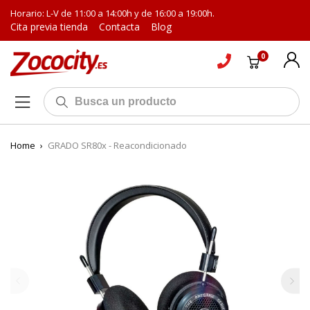
Horario: L-V de 11:00 a 14:00h y de 16:00 a 19:00h.
Cita previa tienda
Contacta
Blog
0
Home
›
GRADO SR80x - Reacondicionado