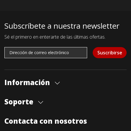
Subscríbete a nuestra newsletter
Sé el primero en enterarte de las últimas ofertas.
Suscribirse
Información
Quiénes somos
Soporte
Cita previa tienda
Blog
Envíos
Contacta con nosotros
Contacto
Formas de pago