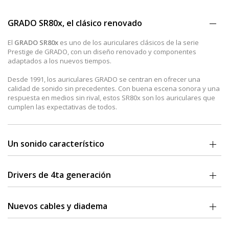
GRADO SR80x, el clásico renovado
El
GRADO SR80x
es uno de los auriculares clásicos de la serie
Prestige de GRADO, con un diseño renovado y componentes
adaptados a los nuevos tiempos.
Desde 1991, los auriculares GRADO se centran en ofrecer una
calidad de sonido sin precedentes. Con buena escena sonora y una
respuesta en medios sin rival, estos SR80x son los auriculares que
cumplen las expectativas de todos.
Un sonido característico
Los GRADO SR80x cuentan con un
driver y una carcasa
que
trabajan junto a las vibraciones del sonido y eliminan virtualmente
Drivers de 4ta generación
las distorsiones transitorias.
Los drivers de los SR80x
están perfectamente ajustados con un
Se
transmiten voces con cuerpo
y una excelente dinámica que
nuevo diseño de altavoz
, con un circuito magnético más potente, y
Nuevos cables y diadema
complementan las características musicales, que destacan por una
una bobina móvil con masa efectiva disminuida con diafragma
extrema calidad y amplia transmisión del SR80x.
reconfigurado.
El GRADO SR80x trae consigo
un cable de 4 conductores
con un