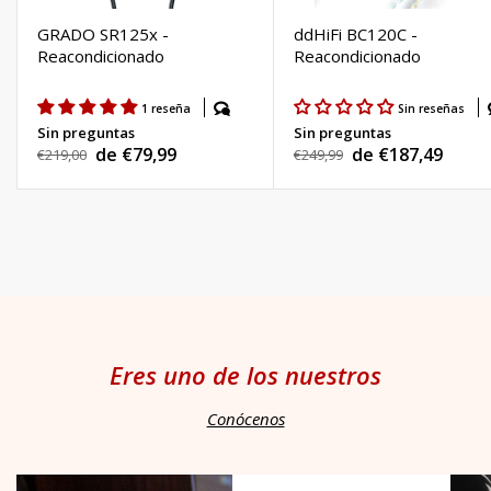
GRADO SR125x -
ddHiFi BC120C -
Reacondicionado
Reacondicionado
1 reseña
Sin reseñas
Sin preguntas
Sin preguntas
de €79,99
de €187,49
Precio
€219,00
Precio
€249,99
Precio
Precio
habitual
habitual
de
de
venta
venta
Eres uno de los nuestros
Conócenos