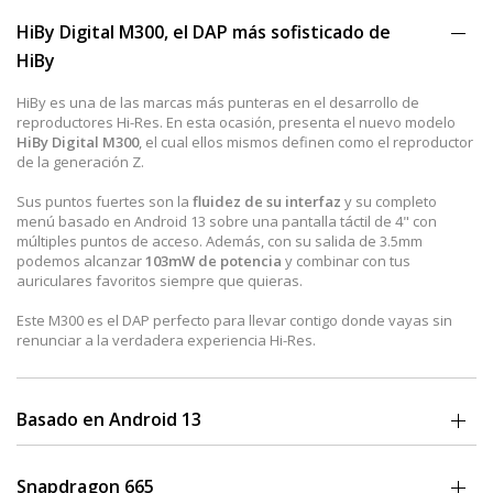
HiBy Digital M300, el DAP más sofisticado de
HiBy
HiBy es una de las marcas más punteras en el desarrollo de
reproductores Hi-Res. En esta ocasión, presenta el nuevo modelo
HiBy Digital M300
, el cual ellos mismos definen como el reproductor
de la generación Z.
Sus puntos fuertes son la
fluidez de su interfaz
y su completo
menú basado en Android 13 sobre una pantalla táctil de 4" con
múltiples puntos de acceso. Además, con su salida de 3.5mm
podemos alcanzar
103mW de potencia
y combinar con tus
auriculares favoritos siempre que quieras.
Este M300 es el DAP perfecto para llevar contigo donde vayas sin
renunciar a la verdadera experiencia Hi-Res.
Basado en Android 13
El M300 cuenta con una
versión de Android 13
nueva y actual, igual
que los smartphones más modernos. Está personalizada desde
Snapdragon 665