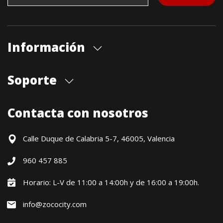
Información
Quiénes somos
Soporte
Cita previa tienda
Blog
Envíos
Contacta con nosotros
Contacto
Formas de pago
Devoluciones / Garantía
Calle Duque de Calabria 5-7, 46005, Valencia
Formulario de desistimiento
960 457 885
Política precio mínimo garantizado
Financiación CETELEM
Horario: L-V de 11:00 a 14:00h y de 16:00 a 19:00h.
Financiación Aplazame
info@zococity.com
Condiciones generales