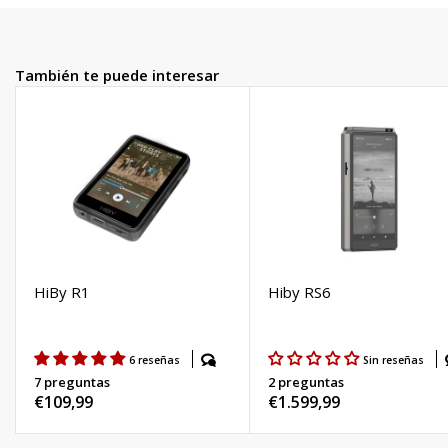
También te puede interesar
HiBy R1
Hiby RS6
6 reseñas
Sin reseñas
7 preguntas
2 preguntas
Precio
€109,99
Precio
€1.599,99
habitual
habitual