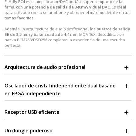
El
HiBy FC4
es el amplificador/DAC portátil súper compacto de la
firma, con una
potencia de salida de 340mW y dual DAC
. Es ideal
para utilizarlo con tu smartphone y obtener el máximo detalle en tus
temas favoritos.
Además, la arquitectura de audio profesional, los
puertos de salida
SE de 3,5 mm y balanceada de 4,4 mm
, MQA 16X, decodificación
nativa PCM768/DSD256 completan la experiencia de una escucha
perfecta.
Arquitectura de audio profesional
Los HiBy FC4 contienen circuitos al nivel de los reproductores de
audio digital HiBy profesionales a gran escala, diseñado únicamente
Oscilador de cristal independiente dual basado
para música de alta resolución sin pérdidas, reproduciendo la
en FPGA independiente
música original en cada detalle, incluida toda su energía y presencia.
Equipado con osciladores de
cristal de audio dedicados duales de
45,158 MHz y 49,152 MHz
, para reducir la fluctuación de forma
Receptor USB eficiente
efectiva, proporcionando a todo el sistema de audio una fuente de
reloj de alta precisión y baja fluctuación.
Impulsado por un chip receptor USB de 28nm altamente integrado
de alta eficiencia, con el
DSP de audio dedicado 416M integrado
Un dongle poderoso
para lograr el mejor equilibrio entre alto rendimiento y tiempo de