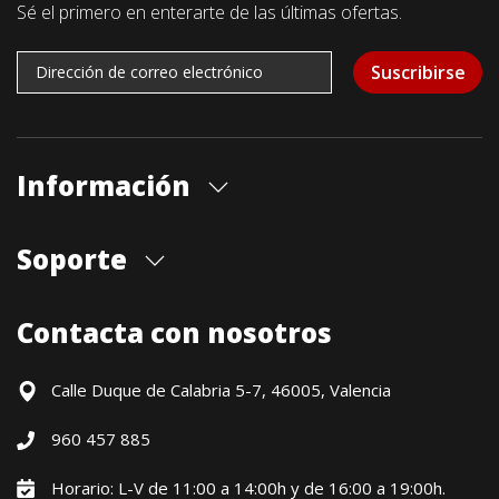
Sé el primero en enterarte de las últimas ofertas.
Suscribirse
Información
Quiénes somos
Soporte
Cita previa tienda
Blog
Envíos
Contacta con nosotros
Contacto
Formas de pago
Devoluciones / Garantía
Calle Duque de Calabria 5-7, 46005, Valencia
Formulario de desistimiento
960 457 885
Política precio mínimo garantizado
Financiación CETELEM
Horario: L-V de 11:00 a 14:00h y de 16:00 a 19:00h.