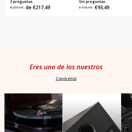
2 preguntas
Sin preguntas
de €217,49
€93,49
Precio
€289,99
Precio
€109,99
Precio
Precio
habitual
habitual
de
de
venta
venta
Eres uno de los nuestros
Conócenos