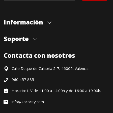
Información
Quiénes somos
Soporte
Cita previa tienda
Blog
Envíos
Contacta con nosotros
Contacto
Formas de pago
Devoluciones / Garantía
Calle Duque de Calabria 5-7, 46005, Valencia
Formulario de desistimiento
960 457 885
Política precio mínimo garantizado
Financiación CETELEM
Horario: L-V de 11:00 a 14:00h y de 16:00 a 19:00h.
Financiación Aplazame
info@zococity.com
Condiciones generales
Política de privacidad