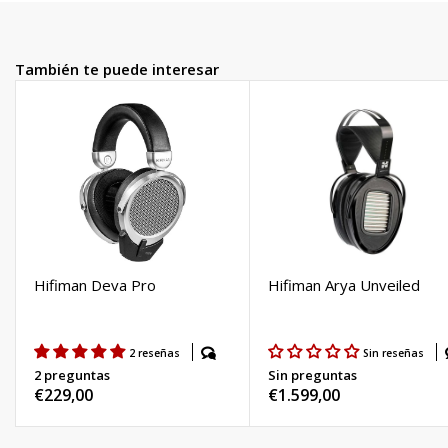
SBC
, mediante su puerto USB con unas cifras de 24 bit/192kHz, y con
su conexión estándar de 3.5mm.
También te puede interesar
Hifiman Deva Pro
Hifiman Arya Unveiled
2 reseñas
Sin reseñas
2 preguntas
Sin preguntas
Precio
€229,00
Precio
€1.599,00
habitual
habitual