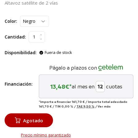
Altavoz satélite de 2 vías
Color:
Cantidad:
Disponibilidad:
Fuera de stock
Págalo a plazos con
Financiación:
13,48
€*
al mes en
cuotas
*Importe a financiar
161,70 €
/
Importe total adeudado
161,70 €
/
TIN
0,00 %
/
TAE
9,50 %
/
Ver más
Agotado
Precio mínimo garantizado