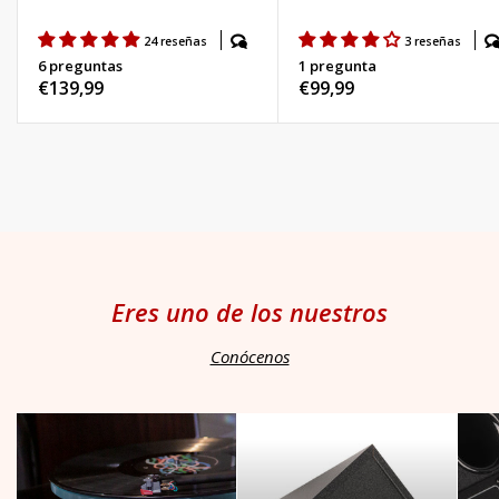
24 reseñas
3 reseñas
6 preguntas
1 pregunta
Precio
€139,99
Precio
€99,99
habitual
habitual
Eres uno de los nuestros
Conócenos