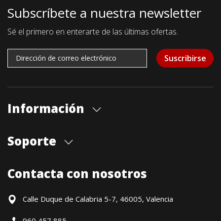
Subscríbete a nuestra newsletter
Sé el primero en enterarte de las últimas ofertas.
Suscribirse
Información
Quiénes somos
Soporte
Cita previa tienda
Blog
Envíos
Contacta con nosotros
Contacto
Formas de pago
Devoluciones / Garantía
Calle Duque de Calabria 5-7, 46005, Valencia
Formulario de desistimiento
960 457 885