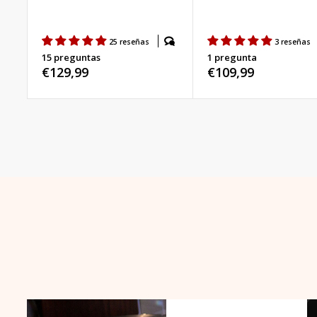
25 reseñas
3 reseñas
15 preguntas
1 pregunta
Precio
€129,99
Precio
€109,99
habitual
habitual