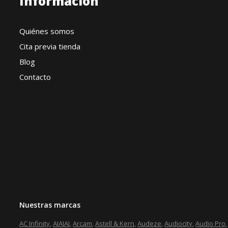
Información
Quiénes somos
Cita previa tienda
Blog
Contacto
Nuestras marcas
AC Infinity
,
AIAIAI
,
Arcam
,
Astell & Kern
,
Audeze
,
Audiocity
,
Audio Pro