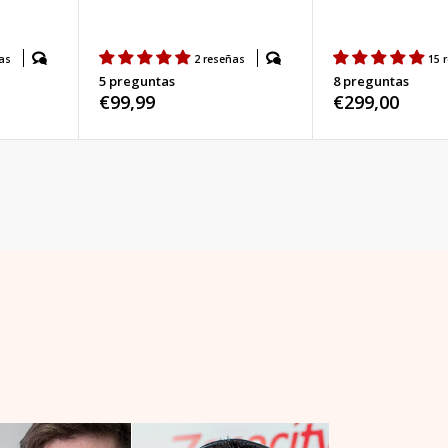
as
2 reseñas
15 
5 preguntas
8 preguntas
Precio
€99,99
Precio
€299,00
habitual
habitual