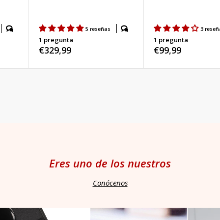
5 reseñas
3 reseñ
1 pregunta
1 pregunta
Precio
€329,99
Precio
€99,99
habitual
habitual
Eres uno de los nuestros
Conócenos