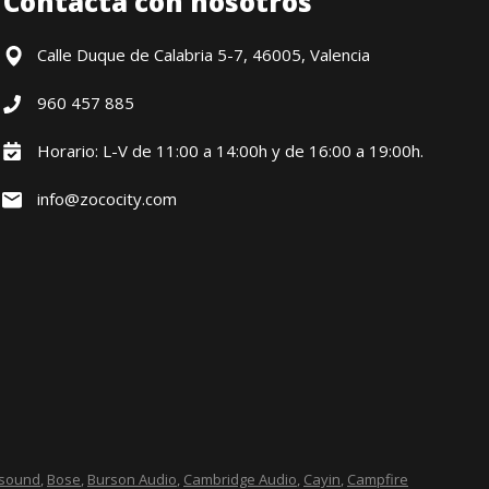
Contacta con nosotros
Calle Duque de Calabria 5-7, 46005, Valencia
960 457 885
Horario: L-V de 11:00 a 14:00h y de 16:00 a 19:00h.
info@zococity.com
esound
,
Bose
,
Burson Audio
,
Cambridge Audio
,
Cayin
,
Campfire