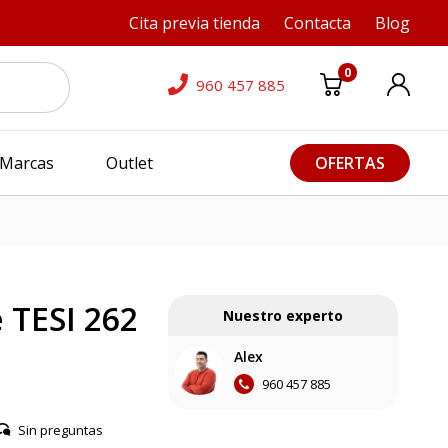
Cita previa tienda
Contacta
Blog
0
960 457 885
Marcas
Outlet
OFERTAS
 TESI 262
Nuestro experto
Alex
960 457 885
Sin preguntas