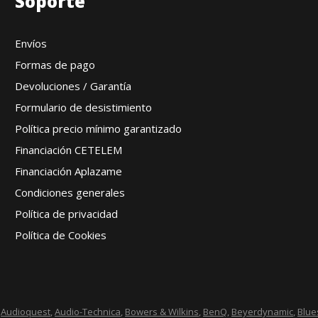
Soporte
Envíos
Formas de pago
Devoluciones / Garantía
Formulario de desistimiento
Política precio mínimo garantizado
Financiación CETELEM
Financiación Aplazame
Condiciones generales
Política de privacidad
Política de Cookies
,
Audioquest
,
Audio-Technica
,
Bowers & Wilkins
,
BenQ
,
Beyerdynamic
,
Blu