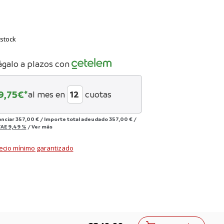
stock
ágalo a plazos con
9,75
€*
al mes en
cuotas
anciar
357,00 €
/
Importe total adeudado
357,00 €
/
TAE
9,49 %
/
Ver más
ecio mínimo garantizado