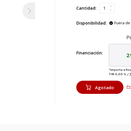
Cantidad:
Disponibilidad:
Fuera de 
P
Financiación:
2
*Importe a fin
TIN
0,00 %
/
Pr
Agotado