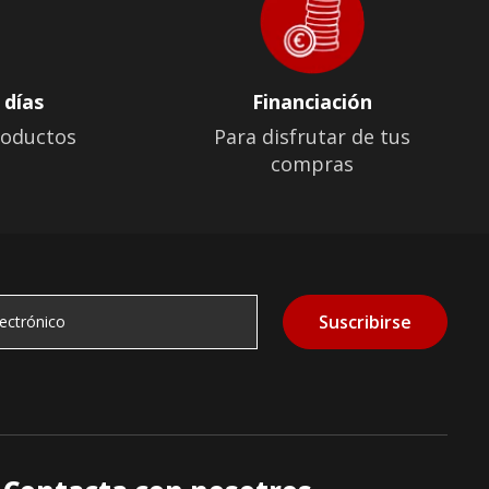
 días
Financiación
roductos
Para disfrutar de tus
compras
Suscribirse