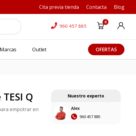
Cita previa tienda
Contacta
Blog
0
960 457 885
Marcas
Outlet
OFERTAS
 TESI Q
Nuestro experto
Alex
 para empotrar en
960 457 885