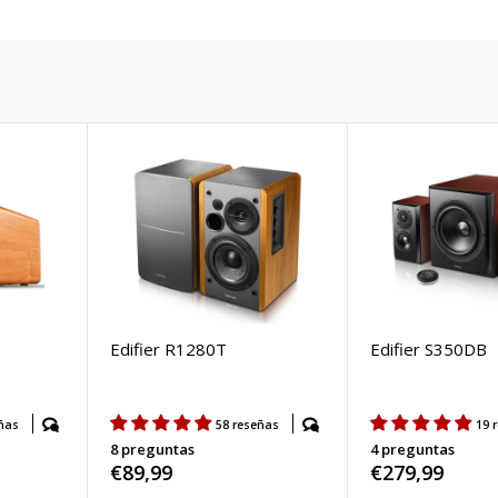
Edifier R1280T
Edifier S350DB
ñas
58 reseñas
19 
8 preguntas
4 preguntas
Precio
€89,99
Precio
€279,99