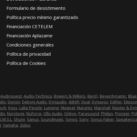
Formulario de desistimiento
Política precio mínimo garantizado
Financiación CETELEM
Financiación Aplazame
Condiciones generales
Política de privacidad
Política de Cookies
,
Audioquest
,
Audio-Technica
,
Bowers & Wilkins
,
BenQ
,
Beyerdynamic
,
Blu
dio
,
Denon
,
Dekoni Audio
,
Dynaudio
,
ddHifi
,
Dual
,
Dynavox
,
Edifier
,
Elipso
psch
,
Koss
,
Lake People
,
Lumene
,
Magnat
,
Marantz
,
Marshall
,
Master & Dy
dio
,
Norstone
,
NuForce
,
Ollo Audio
,
Onkyo
,
Parasound
,
Philips,
Pioneer
,
Po
S.M.S.L
,
Shure
,
Sanus
,
Soundmagic
,
Sonos
,
Sony
,
Sonus Faber
,
Speakercra
I
,
Yamaha
,
Zidoo