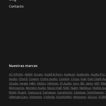
Contacto
Nuestras marcas
AC Infinity
,
AIAIAI
,
Arcam
,
Astell & Kern
,
Audeze
,
Audiocity
,
Audio Pro
Audio
,
Chord
,
Cowon,
Como Audio
,
Comply
,
Cyrus
,
Dali
,
Dan Clark Au
Grado
,
Hegel
,
HiBy
,
Hidizs
,
Hifiman
,
iFi Audio
,
Jays
,
JBL
,
Jamo
,
KEF
,
Kli
Monoprice
,
Monitor Audio
,
Music Hall
,
NAD
,
Naim
,
Niimbus
,
Noble Au
Rotel
,
Ruark
,
Samsung
,
Sangean
,
Saramonic
,
Seemax
,
Sennheiser
,
Ultimate Ears
,
Violectric
,
V-Moda
,
VULKKANO
,
Westone
,
xDuoo
,
XGIM