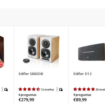
Edifier S880DB
Edifier D12
12 reseñas
20 rese
6 preguntas
9 preguntas
Precio
€279,99
Precio
€89,99