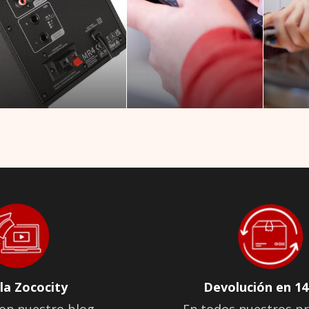
la Zococity
Devolución en 14