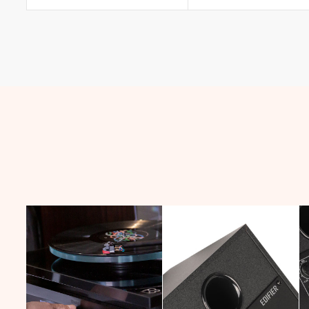
habitual
habitual