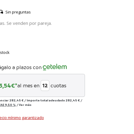
Sin preguntas
as. Se venden por pareja.
stock
ágalo a plazos con
3,54
€*
al mes en
cuotas
anciar
282,45 €
/
Importe total adeudado
282,45 €
/
TAE
9,50 %
/
Ver más
ecio mínimo garantizado