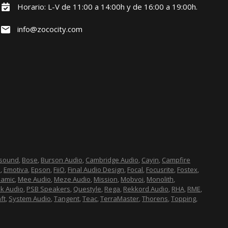
Horario: L-V de 11:00 a 14:00h y de 16:00 a 19:00h.
info@zococity.com
esound
,
Bose
,
Burson Audio
,
Cambridge Audio
,
Cayin
,
Campfire
n
,
Emotiva
,
Epson
,
FiiO
,
Final Audio Design
,
Focal
,
Focusrite
,
Fostex
,
namic
,
Mee Audio
,
Meze Audio
,
Mission
,
Mobvoi
,
Monolith
,
lk Audio
,
PSB Speakers
,
Questyle
,
Rega
,
Rekkord Audio
,
RHA
,
RME
,
ft
,
System Audio
,
Tangent
,
Teac
,
TerraMaster
,
Thorens
,
Topping
,