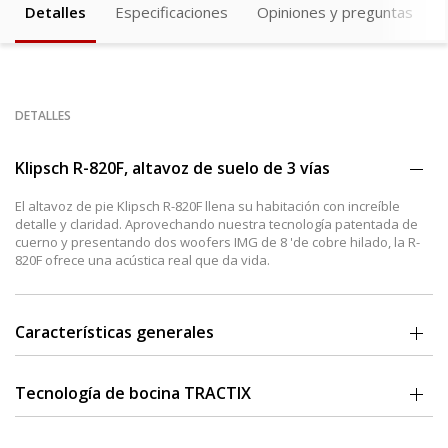
Detalles
Especificaciones
Opiniones y preguntas
DETALLES
Klipsch R-820F, altavoz de suelo de 3 vías
El altavoz de pie Klipsch R-820F llena su habitación con increíble
detalle y claridad. Aprovechando nuestra tecnología patentada de
cuerno y presentando dos woofers IMG de 8 'de cobre hilado, la R-
820F ofrece una acústica real que da vida.
Características generales
Tweeter LTS de aluminio de 1 '.
90x90 Square Tractrix Horn.
Tecnología de bocina TRACTIX
Dos woofers dobles IMG de 8 'hilados en cobre.
Bass-Reflex a través de los puertos Tractrix de activación
La exclusiva tecnología de bocina Tractrix de 90x90º de Klipsch
posterior.