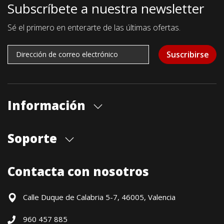
Subscríbete a nuestra newsletter
Sé el primero en enterarte de las últimas ofertas.
Suscribirse
Información
Quiénes somos
Soporte
Cita previa tienda
Blog
Envíos
Contacta con nosotros
Contacto
Formas de pago
Devoluciones / Garantía
Calle Duque de Calabria 5-7, 46005, Valencia
Formulario de desistimiento
960 457 885