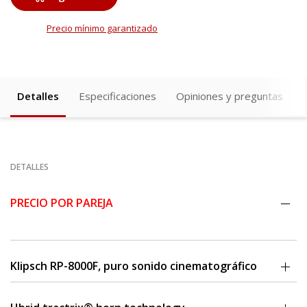
Precio mínimo garantizado
Detalles
Especificaciones
Opiniones y preguntas
DETALLES
PRECIO POR PAREJA
Klipsch RP-8000F, puro sonido cinematográfico
El altavoz de pie Klipsch RP-8000F ofrece un sonido increíble
cinematográfico mediante el aprovechamiento de nuestra Tractrix