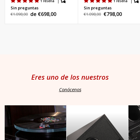
1 reseña
1 reseña
Sin preguntas
Sin preguntas
de €698,00
€798,00
Precio
€1.098,00
Precio
€1.098,00
Precio
Precio
habitual
habitual
de
de
venta
venta
Eres uno de los nuestros
Conócenos