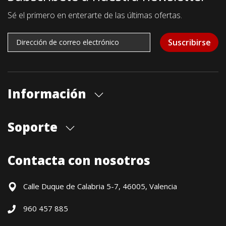
Sé el primero en enterarte de las últimas ofertas.
Suscribirse
Información
Quiénes somos
Soporte
Cita previa tienda
Blog
Envíos
Contacta con nosotros
Contacto
Formas de pago
Devoluciones / Garantía
Calle Duque de Calabria 5-7, 46005, Valencia
Formulario de desistimiento
960 457 885
Política precio mínimo garantizado