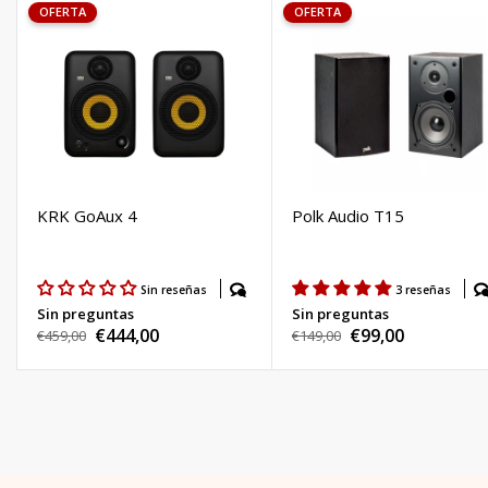
OFERTA
OFERTA
KRK GoAux 4
Polk Audio T15
Sin reseñas
3 reseñas
Sin preguntas
Sin preguntas
€444,00
€99,00
Precio
€459,00
Precio
€149,00
Precio
Precio
habitual
habitual
de
de
venta
venta