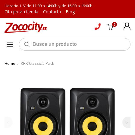
Horario: L-V de 11:00 a 14:00h y de 16:00 a 19:00h.
Cita previa tienda
Contacta
Blog
0
Home
›
KRK Classic 5 Pack