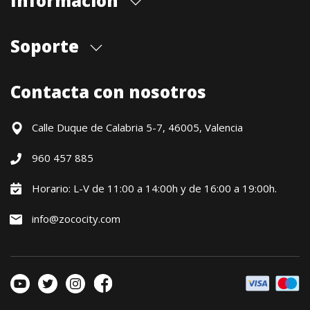
Información
Quiénes somos
Soporte
Cita previa tienda
Blog
Envíos
Contacta con nosotros
Contacto
Formas de pago
Devoluciones / Garantía
Calle Duque de Calabria 5-7, 46005, Valencia
Formulario de desistimiento
960 457 885
Política precio mínimo garantizado
Financiación CETELEM
Horario: L-V de 11:00 a 14:00h y de 16:00 a 19:00h.
Financiación Aplazame
info@zococity.com
Condiciones generales
Política de privacidad
Política de Cookies