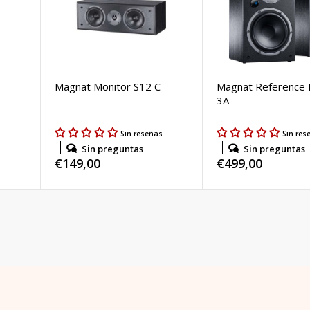
Magnat Monitor S12 C
Magnat Reference 
3A
s
Sin reseñas
Sin res
Sin preguntas
Sin preguntas
Precio
€149,00
Precio
€499,00
habitual
habitual