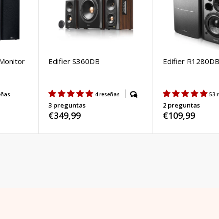
Monitor
Edifier S360DB
Edifier R1280D
eñas
4 reseñas
53 
3 preguntas
2 preguntas
Precio
€349,99
Precio
€109,99
habitual
habitual