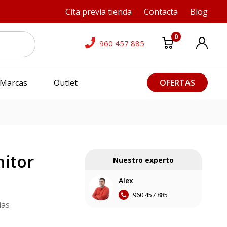
Cita previa tienda
Contacta
Blog
0
960 457 885
Marcas
Outlet
OFERTAS
itor
Nuestro experto
Alex
960 457 885
ías