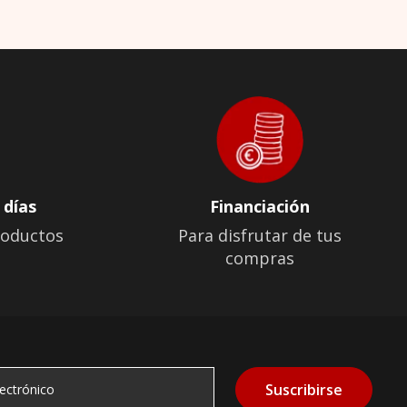
 días
Financiación
roductos
Para disfrutar de tus
compras
Suscribirse