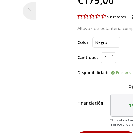
€179,00
Sin reseñas
Altavoz de estantería comp
Color:
Cantidad:
Disponibilidad:
En stock
P
Financiación:
1
*Importe a fin
TIN
0,00 %
/