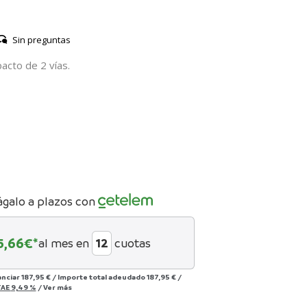
Sin preguntas
acto de 2 vías.
ágalo a plazos con
5,66
€*
al mes en
cuotas
anciar
187,95 €
/
Importe total adeudado
187,95 €
/
TAE
9,49 %
/
Ver más