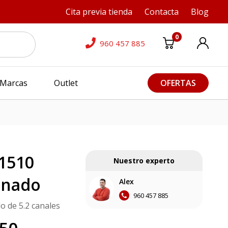
Cita previa tienda
Contacta
Blog
0
960 457 885
Marcas
Outlet
OFERTAS
1510
Nuestro experto
onado
Alex
960 457 885
o de 5.2 canales