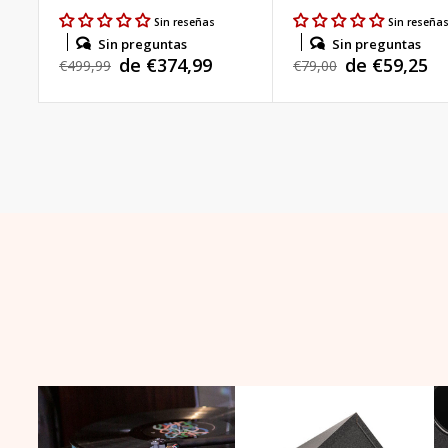
Sin reseñas
Sin reseña
Sin preguntas
Sin preguntas
de €374,99
de €59,25
Precio
€499,99
Precio
€79,00
Precio
Precio
habitual
habitual
de
de
venta
venta