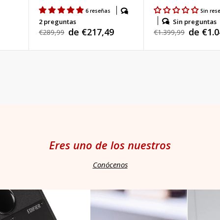
s
6 reseñas
Sin res
Sin preguntas
2 preguntas
de €1.0
de €217,49
Precio
€1.399,99
Precio
€289,99
Precio
Precio
habitual
habitual
de
de
venta
venta
Eres uno de los nuestros
Conócenos