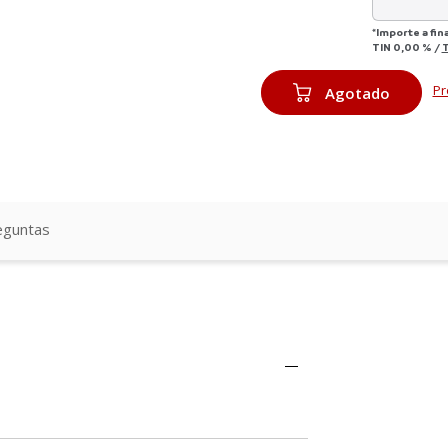
*Importe a fin
TIN
0,00 %
/
Pr
Agotado
eguntas