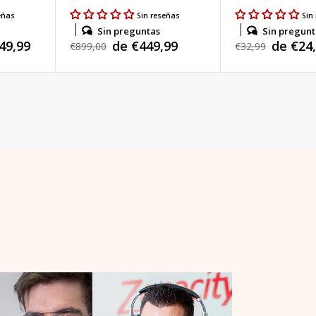
eñas
Sin reseñas
Sin
Sin preguntas
Sin pregunt
49,99
de €449,99
de €24
Precio
€899,00
Precio
€32,99
Precio
Precio
habitual
habitual
de
de
venta
venta