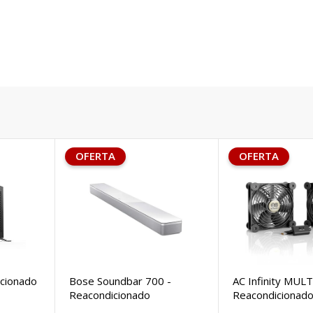
OFERTA
OFERTA
icionado
Bose Soundbar 700 -
AC Infinity MULT
Reacondicionado
Reacondicionad