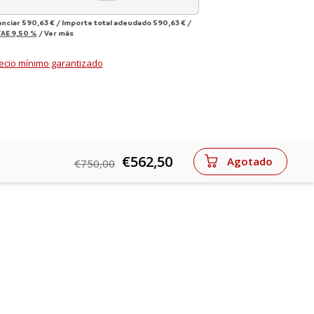
anciar
590,63 €
/
Importe total adeudado
590,63 €
/
TAE
9,50 %
/
Ver más
ecio mínimo garantizado
€562,50
Agotado
€750,00