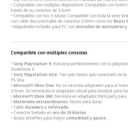
• Compatible con múltiples dispositivos: Compatible con todos
través de su conector de 3.5mm
• Compatible con tus V-Moda: Compatible con toda la serie
Cr
con cable desconectable de conector 3.5mm como los
Beats S
• Adapatador incluido: para PC con
entradas de auriculares y
Compatible con múltiples consolas
•
Sony Playstation 4:
Funciona perfectamente con tu playstat
Dualshock 4.
•
Sony Playstation Vita:
Tan solo tienes que conectarlo en la s
PS Vita.
•
Microsoft Xbox One:
No se necesita adaptador para el man
3.5mm. Se necesitara el adaptador oficial para headset para fu
•
Microsoft Xbox 360:
Necesita un adaptador third-party para 
•
Materiales extraordinarios
. Hecho para durar.
• Cable
duradero y reforzado.
• Conector bañado en
oro de 24 kilates.
• Brazo SteelFlex para mayor
comodidad y ajuste.