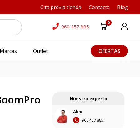
Cita previa tienda
Contacta
Blog
0
960 457 885
Marcas
Outlet
OFERTAS
BoomPro
Nuestro experto
Alex
960 457 885