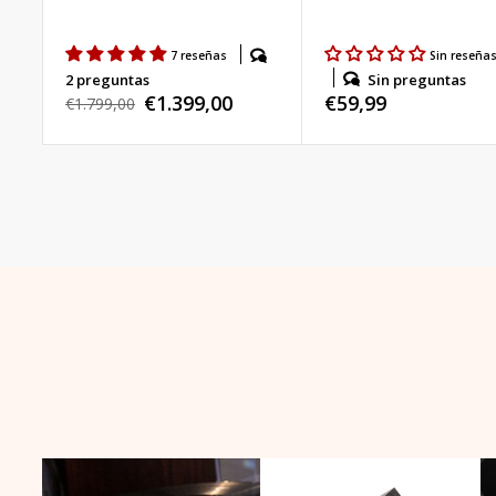
7 reseñas
Sin reseña
Sin preguntas
2 preguntas
Precio
€59,99
€1.399,00
Precio
€1.799,00
Precio
habitual
habitual
de
venta