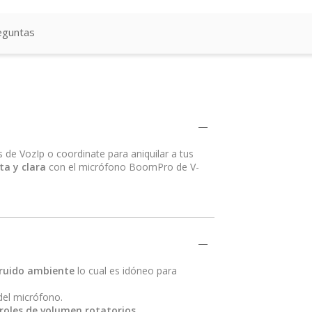
eguntas
e VozIp o coordinate para aniquilar a tus
ta y clara
con el micrófono BoomPro de V-
l ruido ambiente
lo cual es idóneo para
el micrófono.
roles de volumen rotatorios.