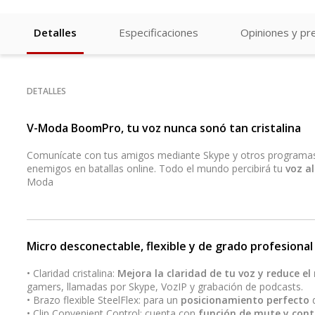
Detalles
Especificaciones
Opiniones y pr
DETALLES
V-Moda BoomPro, tu voz nunca sonó tan cristalina
Comunícate con tus amigos mediante Skype y otros programas d
enemigos en batallas online. Todo el mundo percibirá tu
voz al
Moda
Micro desconectable, flexible y de grado profesional
• Claridad cristalina:
Mejora la claridad de tu voz y reduce e
gamers, llamadas por Skype, VozIP y grabación de podcasts.
• Brazo flexible SteelFlex: para un
posicionamiento perfecto
d
• Clip Convenient Control: cuenta con
función de mute y cont