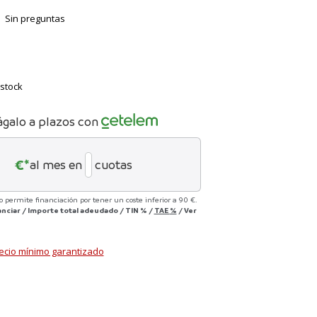
Sin preguntas
stock
ágalo a plazos con
€*
al mes en
cuotas
no permite financiación por tener un coste inferior a 90 €.
anciar
/
Importe total adeudado
/
TIN
%
/
TAE
%
/
Ver
ecio mínimo garantizado