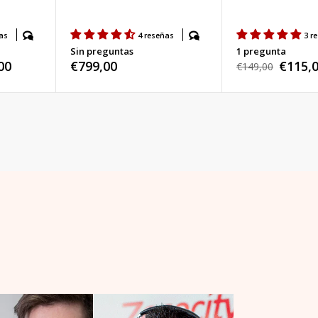
as
4 reseñas
3 r
Sin preguntas
1 pregunta
00
Precio
€799,00
€115,
Precio
€149,00
Precio
habitual
habitual
de
venta