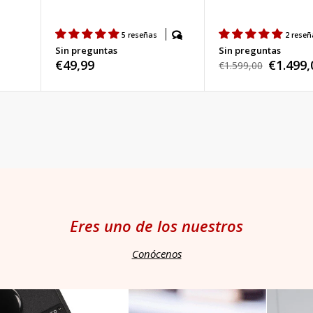
s
5 reseñas
2 reseñ
Sin preguntas
Sin preguntas
Precio
€49,99
€1.499,
Precio
€1.599,00
Precio
habitual
habitual
de
venta
Eres uno de los nuestros
Conócenos