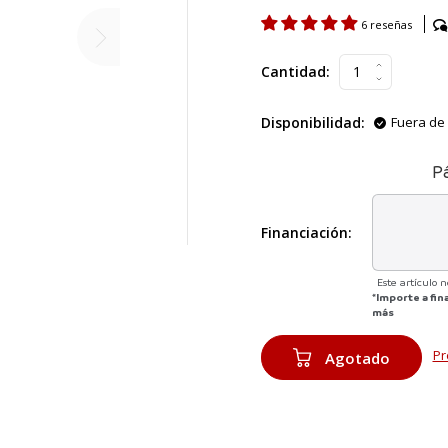
6 reseñas
Cantidad:
Disponibilidad:
Fuera de 
P
Financiación:
Este artículo 
*Importe a fin
más
Pr
Agotado