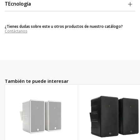
TEcnología
Instalación rápida y sencilla
Tecnología de controlador y tweeter C-CAM de alto rendimiento
¿Tienes dudas sobre este u otros productos de nuestro catálogo?
Carcasa robusta, sólida y sellada de polipropileno de alta
Contáctanos
densidad, con clasificación UV.
Flexibilidad total de instalación: soporte giratorio de 175º, (también
cuenta con secciones en ángulo y orificios para tornillos para
proporcionar fijación en las esquinas).
Cuña en ángulo de 15º suministrada para mayor versatilidad del
soporte
Punto de anclaje para fijación de cadena de seguridad
ABR (radiador de graves auxiliar) para una mayor potencia en las
frecuencias bajas
También te puede interesar
Las rejillas de aluminio evitan la oxidación
Acabado texturizado en blanco y negro, pintable para adaptarse
a la decoración (máscara de pintura incluida)
Logotipo 'M' rotatorio para alinear con posiciones verticales u
horizontales.