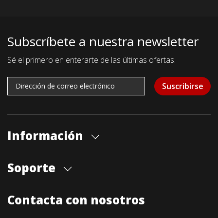
Subscríbete a nuestra newsletter
Sé el primero en enterarte de las últimas ofertas.
Suscribirse
Información
Quiénes somos
Soporte
Cita previa tienda
Blog
Envíos
Contacta con nosotros
Contacto
Formas de pago