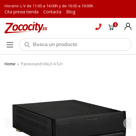
Horario: L-V de 11:00 a 14:00h y de 16:00 a 19:00h.
Cita previa tienda
Contacta
Blog
0
Home
›
Parasound HALO A 52+