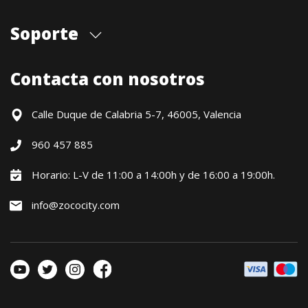
Quiénes somos
Soporte
Cita previa tienda
Blog
Envíos
Contacta con nosotros
Contacto
Formas de pago
Devoluciones / Garantía
Calle Duque de Calabria 5-7, 46005, Valencia
Formulario de desistimiento
960 457 885
Política precio mínimo garantizado
Financiación CETELEM
Horario: L-V de 11:00 a 14:00h y de 16:00 a 19:00h.
Financiación Aplazame
info@zococity.com
Condiciones generales
Política de privacidad
Política de Cookies