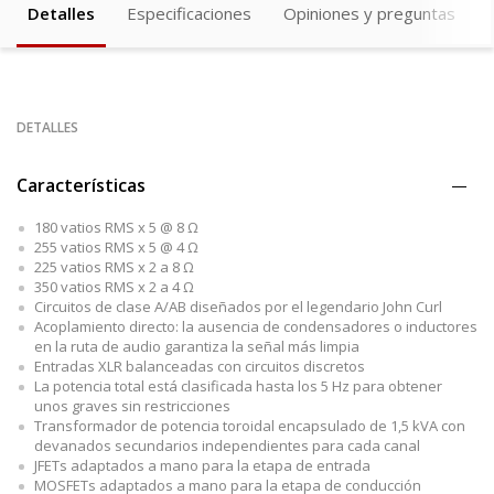
Detalles
Especificaciones
Opiniones y preguntas
DETALLES
Características
180 vatios RMS x 5 @ 8 Ω
255 vatios RMS x 5 @ 4 Ω
225 vatios RMS x 2 a 8 Ω
350 vatios RMS x 2 a 4 Ω
Circuitos de clase A/AB diseñados por el legendario John Curl
Acoplamiento directo: la ausencia de condensadores o inductores
en la ruta de audio garantiza la señal más limpia
Entradas XLR balanceadas con circuitos discretos
La potencia total está clasificada hasta los 5 Hz para obtener
unos graves sin restricciones
Transformador de potencia toroidal encapsulado de 1,5 kVA con
devanados secundarios independientes para cada canal
JFETs adaptados a mano para la etapa de entrada
MOSFETs adaptados a mano para la etapa de conducción