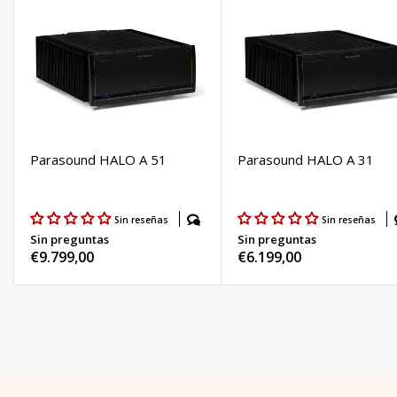
Parasound HALO A 51
Parasound HALO A 31
Sin reseñas
Sin reseñas
Sin preguntas
Sin preguntas
Precio
€9.799,00
Precio
€6.199,00
habitual
habitual