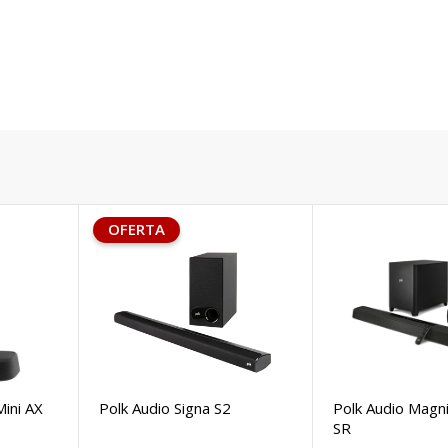
OFERTA
Mini AX
Polk Audio Signa S2
Polk Audio Magn
SR