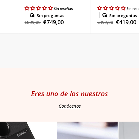
s
Sin reseñas
Sin res
Sin preguntas
Sin preguntas
€749,00
€419,00
Precio
€839,00
Precio
€499,00
Precio
Precio
habitual
habitual
de
de
venta
venta
Eres uno de los nuestros
Conócenos