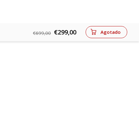
€299,00
Agotado
€699,00