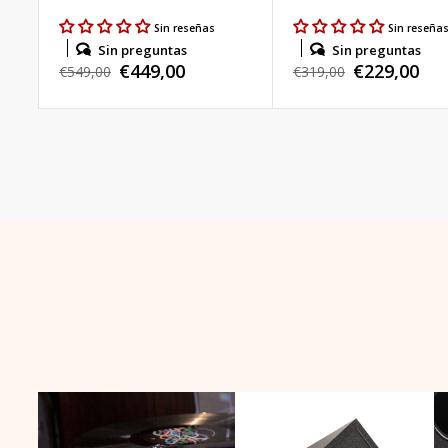
Sin reseñas
Sin reseña
Sin preguntas
Sin preguntas
€449,00
€229,00
Precio
€549,00
Precio
€319,00
Precio
Precio
habitual
habitual
de
de
venta
venta