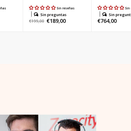
eñas
Sin reseñas
Sin
Sin preguntas
Sin pregunt
€189,00
Precio
€764,00
Precio
€199,00
Precio
habitual
habitual
de
venta