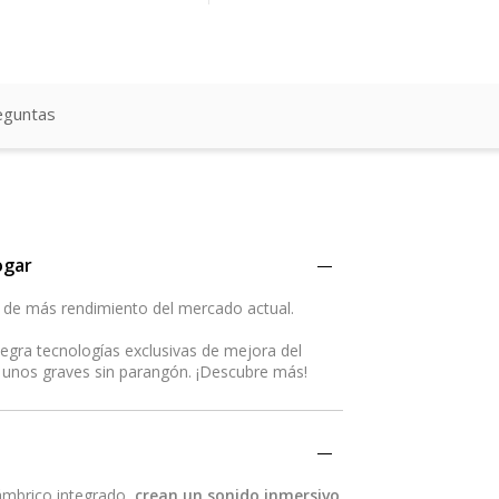
eguntas
ogar
s de más rendimiento del mercado actual.
tegra tecnologías exclusivas de mejora del
 unos graves sin parangón. ¡Descubre más!
lámbrico integrado,
crean un sonido inmersivo