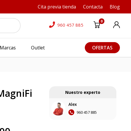
Cita previa tienda
Contacta
Blog
0
960 457 885
Marcas
Outlet
OFERTAS
MagniFi
Nuestro experto
Alex
960 457 885