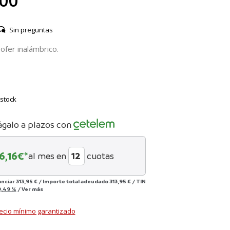
,00
Sin preguntas
fer inalámbrico.
stock
ágalo a plazos con
6,16
€*
al mes en
cuotas
anciar
313,95 €
/
Importe total adeudado
313,95 €
/
TIN
9,49 %
/
Ver más
ecio mínimo garantizado