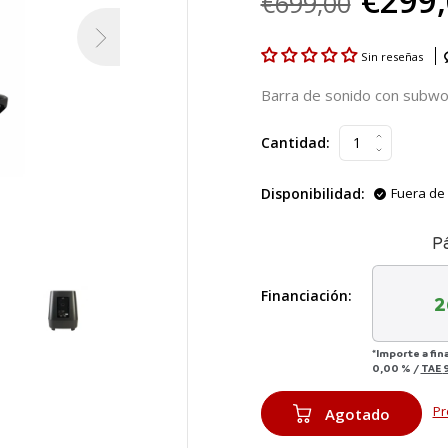
€299
€699,00
Sin reseñas
Barra de sonido con subwoo
Cantidad:
Disponibilidad:
Fuera de 
P
Financiación:
2
*Importe a fin
0,00 %
/
TAE
Pr
Agotado