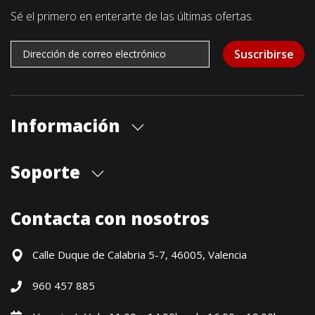
Sé el primero en enterarte de las últimas ofertas.
Suscribirse
Información
Quiénes somos
Soporte
Cita previa tienda
Blog
Envíos
Contacta con nosotros
Contacto
Formas de pago
Devoluciones / Garantía
Calle Duque de Calabria 5-7, 46005, Valencia
Formulario de desistimiento
960 457 885
Política precio mínimo garantizado
Financiación CETELEM