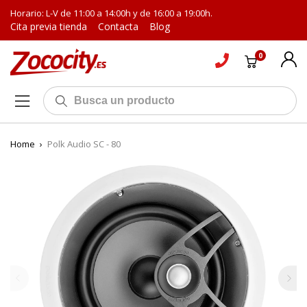
Horario: L-V de 11:00 a 14:00h y de 16:00 a 19:00h.
Cita previa tienda
Contacta
Blog
0
Home
›
Polk Audio SC - 80