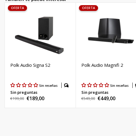
OFERTA
OFERTA
Polk Audio Signa S2
Polk Audio Magnifi 2
Sin reseñas
Sin reseñas
Sin preguntas
Sin preguntas
€189,00
€449,00
Precio
€199,00
Precio
€549,00
Precio
Precio
habitual
habitual
de
de
venta
venta