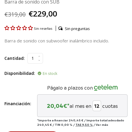
Barra de sonido con SUB
€229,00
€319,00
Sin preguntas
Sin reseñas
Barra de sonido con subwoofer inalámbrico incluido.
Cantidad:
Disponibilidad:
En stock
Págalo a plazos con
Financiación:
20,04
€*
al mes en
cuotas
*Importe a financiar
240,45 €
/
Importe total adeudado
240,45 €
/
TIN
0,00 %
/
TAE
9,50 %
/
Ver más