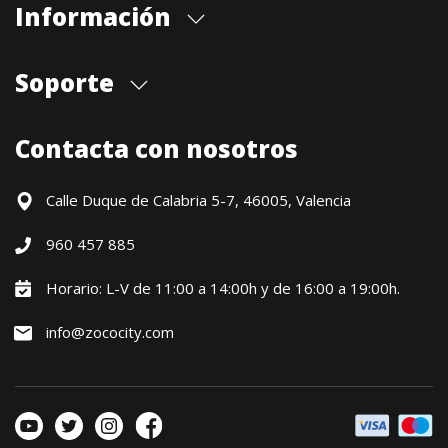
Información
Quiénes somos
Soporte
Cita previa tienda
Blog
Envíos
Contacta con nosotros
Contacto
Formas de pago
Devoluciones / Garantía
Calle Duque de Calabria 5-7, 46005, Valencia
Formulario de desistimiento
960 457 885
Política precio mínimo garantizado
Financiación CETELEM
Horario: L-V de 11:00 a 14:00h y de 16:00 a 19:00h.
Financiación Aplazame
info@zococity.com
Condiciones generales
Política de privacidad
Política de Cookies