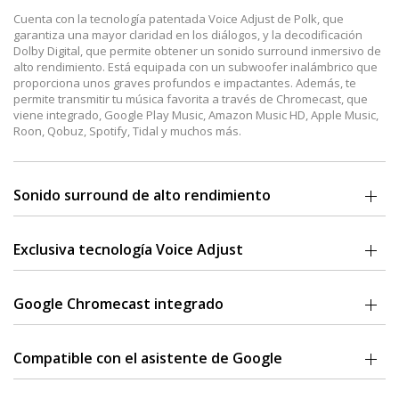
Cuenta con la tecnología patentada Voice Adjust de Polk, que
garantiza una mayor claridad en los diálogos, y la decodificación
Dolby Digital, que permite obtener un sonido surround inmersivo de
alto rendimiento. Está equipada con un subwoofer inalámbrico que
proporciona unos graves profundos e impactantes. Además, te
permite transmitir tu música favorita a través de Chromecast, que
viene integrado, Google Play Music, Amazon Music HD, Apple Music,
Roon, Qobuz, Spotify, Tidal y muchos más.
Sonido surround de alto rendimiento
El conjunto de altavoces de 2.1 canales de alto rendimiento y la
decodificación Dolby Digital 5.1 permiten obtener un extraordinario
Exclusiva tecnología Voice Adjust
sonido surround virtual que llena la habitación con una barra de
sonido de tamaño compacto y un subwoofer inalámbrico.
Se oye cada palabra. Elige entre tres niveles para reproducir unos
diálogos claros y nítidos y no perderte ni una palabra de tus
Google Chromecast integrado
películas, programas de TV o eventos deportivos favoritos.
Usa Google Chromecast para audio y transmite la música de tus
aplicaciones favoritas, incluyendo Google Play Music, YouTube
Compatible con el asistente de Google
Music, Amazon Music HD, Spotify, Tidal, Pandora, Deezer, Qobuz,
iHeart Radio y más a través de Wi-Fi. Con un altavoz Google Home.
Usa tu voz y el Asistente de Google para controlar la música: