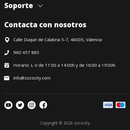
Quiénes somos
Soporte
Cita previa tienda
Blog
Envíos
Contacta con nosotros
Contacto
Formas de pago
Devoluciones / Garantía
Calle Duque de Calabria 5-7, 46005, Valencia
Formulario de desistimiento
960 457 885
Política precio mínimo garantizado
Financiación CETELEM
Horario: L-V de 11:00 a 14:00h y de 16:00 a 19:00h.
Financiación Aplazame
info@zococity.com
Condiciones generales
Política de privacidad
Política de Cookies
Copyright © 2026
zococity
.