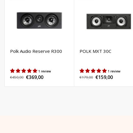
Polk Audio Reserve R300
POLK MXT 30C
1 review
1 review
€369,00
€159,00
Precio
€450,00
Precio
€179,00
Precio
Precio
habitual
habitual
de
de
venta
venta