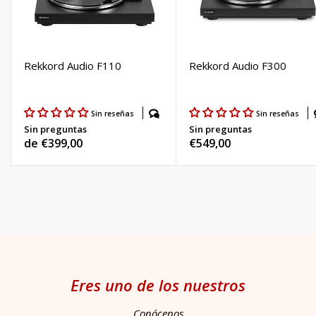
Rekkord Audio F110
Rekkord Audio F300
Sin reseñas
Sin reseñas
Sin preguntas
Sin preguntas
Precio
de €399,00
Precio
€549,00
habitual
habitual
Eres uno de los nuestros
Conócenos