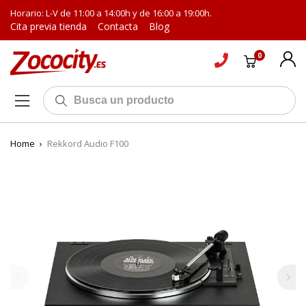
Horario: L-V de 11:00 a 14:00h y de 16:00 a 19:00h.
Cita previa tienda
Contacta
Blog
0
Home
›
Rekkord Audio F100