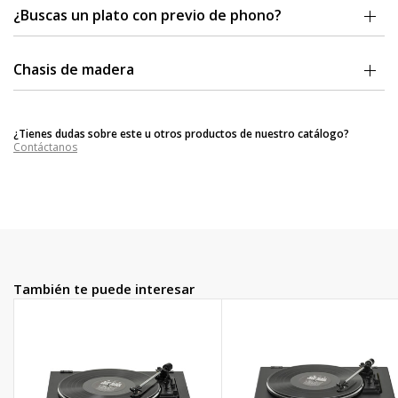
¿Buscas un plato con previo de phono?
Si quieres que tu tocadiscos tenga phono preamp, elige la versión
F100P.
Chasis de madera
El chasis principal está hecho de MDF, un material con una
amortiguación de la resonancia natural perfecta.
¿Tienes dudas sobre este u otros productos de nuestro catálogo?
Contáctanos
También te puede interesar