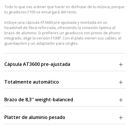
Todo lo que vas a tener que hacer es disfrutar de tu música, porque
tu giradiscos F100 se encargará del resto.
Incluye una cápsula AT3600 pre-ajustada y montada en un
headshell de fibra reforzada, ofreciendo la conexión óptima al
brazo de aluminio. Si prefieres un giradiscos con previo de phono
integrado, elige la versión F100P. Con el plato vienen sus cables, el
guardapolvo y un adaptador para singles.
Cápsula AT3600 pre-ajustada
Cápsula alrounder MM. Pre-montada y ajustada en fábrica. Montada
en un headshell reforzado de fibra de carbono.
Totalmente automático
El sistema automático está completamente aislado mientras se
reproduce el disco. Comodidad sin comprometer la calidad de
Brazo de 8,3'' weight-balanced
sonido.
El brazo de aluminio ultraligero (ULM) con rodamientos de acero con
tip-ball fabricados por la firma. Fuerza de tracking y anti-skating
Platter de aluminio pesado
preajustados de fábrica.
Platter robusto y sólido, de aluminio grabado equilibrado.